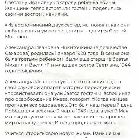
Светлану Ивановну Сахарову, ребенка войны.
Женщины тепло встретили гостей и поделились
своими воспоминаниями.
«Из воспоминаний двух сестер, мы поняли, как они
любят жизнь и умеют ее ценить», - делится Сергей
Морозов.
Александра Ивановна Никиточкина (в девичестве
Сахарова) родилась 1 января 1928 года. В семье она
была третьим ребенком, были еще старшие братья
Михаил и Василий и младшая сестра Светлана, 1944
года рождения.
Александра Ивановна уже плохо слышит, надев
свой слуховой аппарат, который периодически
«посвистывает» она улыбается гостям и, вспоминая
про освобождение Ржева, говорит: «Когда немцев
прогнали все радовались. Это был наш первый день
Победы для всех нас 3 марта 1943 года, а уже 9 Мая
мы вздохнули и поняли все закончилось, пришел
мир на нашу землю. И надо продолжать жить.
Учиться, строить свою новую жизнь. Раньше мы