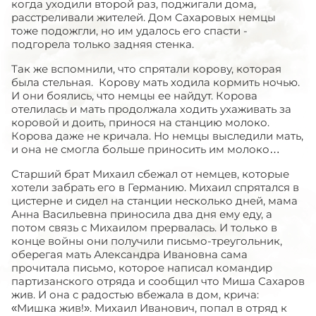
когда уходили второй раз, поджигали дома,
расстреливали жителей. Дом Сахаровых немцы
тоже подожгли, но им удалось его спасти -
подгорела только задняя стенка.
Так же вспомнили, что спрятали корову, которая
была стельная. Корову мать ходила кормить ночью.
И они боялись, что немцы ее найдут. Корова
отелилась и мать продолжала ходить ухаживать за
коровой и доить, принося на станцию молоко.
Корова даже не кричала. Но немцы выследили мать,
и она не смогла больше приносить им молоко…
Старший брат Михаил сбежал от немцев, которые
хотели забрать его в Германию. Михаил спрятался в
цистерне и сидел на станции несколько дней, мама
Анна Васильевна приносила два дня ему еду, а
потом связь с Михаилом прервалась. И только в
конце войны они получили письмо-треугольник,
оберегая мать Александра Ивановна сама
прочитала письмо, которое написал командир
партизанского отряда и сообщил что Миша Сахаров
жив. И она с радостью вбежала в дом, крича:
«Мишка жив!». Михаил Иванович, попал в отряд к