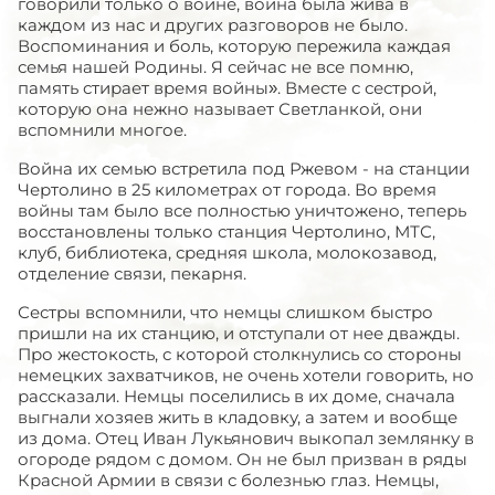
говорили только о войне, война была жива в
каждом из нас и других разговоров не было.
Воспоминания и боль, которую пережила каждая
семья нашей Родины. Я сейчас не все помню,
память стирает время войны». Вместе с сестрой,
которую она нежно называет Светланкой, они
вспомнили многое.
Война их семью встретила под Ржевом - на станции
Чертолино в 25 километрах от города. Во время
войны там было все полностью уничтожено, теперь
восстановлены только станция Чертолино, МТС,
клуб, библиотека, средняя школа, молокозавод,
отделение связи, пекарня.
Сестры вспомнили, что немцы слишком быстро
пришли на их станцию, и отступали от нее дважды.
Про жестокость, с которой столкнулись со стороны
немецких захватчиков, не очень хотели говорить, но
рассказали. Немцы поселились в их доме, сначала
выгнали хозяев жить в кладовку, а затем и вообще
из дома. Отец Иван Лукьянович выкопал землянку в
огороде рядом с домом. Он не был призван в ряды
Красной Армии в связи с болезнью глаз. Немцы,