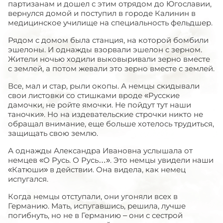
партизанам и дошел с этим отрядом до Югославии,
вернулся домой и поступил в городе Калинин в
медицинское училище на специальность фельдшер.
Рядом с домом была станция, на которой бомбили
эшелоны. И однажды взорвали эшелон с зерном.
Жители ночью ходили выковыривали зерно вместе
с землей, а потом жевали это зерно вместе с землей.
Все, мал и стар, рыли окопы. А немцы скидывали
свои листовки со стишками вроде «Русские
дамочки, не ройте ямочки. Не пойдут тут наши
таночки». Но на издевательские строчки никто не
обращал внимание, еще больше хотелось трудиться,
защищать свою землю.
А однажды Александра Ивановна услышала от
немцев «О Русь. О Русь…». Это немцы увидели наши
«Катюши» в действии. Она видела, как немец
испугался.
Когда немцы отступали, они угоняли всех в
Германию. Мать, испугавшись, решила, лучше
погибнуть, но не в Германию – они с сестрой