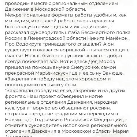
проводим вместе с региональным отделением
Движения в Московской области.
Межрегиональные форматы работы удобны и, как
мы видим, итог такой работы очень нравится
благополучателям - детям и их родителям", -
рассказал руководитель штаба Бессмертного полка
России в Ленинградской области Никита Манёнок.
Про Водокрута тринадцатого слышали? А он
существует и оказался воришкой - пытался стащить
счастье. Но как бывает в русских сказках - добро
всегда побеждает зло. Вот и здесь Дед Мороз
пришел на помощь внучке Снегурочке, самой
прекрасной Марье-искуснице и ее сыну Ванюше.
«Закрепили» победу над злом хороводом и
новогодними песнями у ёлки.
"Закрепили победу на ёлке, закрепим и на других
фронтах. Наш проект объединил многие
региональные отделения Движения, народная
культура и творчество объединяют россиян,
сохраняя народные традиции мы переходим в
Новый год - Год семьи в Российской Федерации", -
отметила руководитель исполкома регионального
отделения Движения в Московской области Мария
Анисимова.