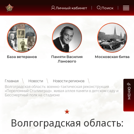
Личный кабинет
Поиск
База ветеранов
Памяти Василия
Московская битва
Ланового
Главная
Новости
Новости регионов
Волгоградская область: военно-тактическая реконструкция
МЕНЮ
«Переломный Сталинград», живая аллея памяти в детском саду и
Бессмертный полк на стадионе
Волгоградская область: