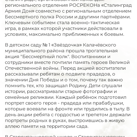
регионального отделения РОСРЕКОНа «Сталинград
Армия Дон» совместно с региональным отделением
Бессмертного полка России и другими партнёрами.
Ключевым событием стала военно-тактическая
игра, в рамках которой участники действовали в
условиях, максимально приближенных к боевым.
В детском саду № 1 «Звёздочка» Калачёвского
муниципального района прошла трогательная
акция "Бессмертный полк". Воспитанники и
сотрудники вместе почтили память героев Великой
Отечественной войны. Перед акцией воспитатели
рассказывали ребятам о подвиге прадедов, о
значении Дня Победы и о том, почему так важно
помнить тех, кто защищал Родину. Дети слушали
истории, рассматривали старые фотографии и
семейные реликвии. Каждый ребёнок подготовил
портрет своего героя - прадеда или прабабушки,
которые воевали на фронте или трудились в тылу. В
день акции ребята с гордостью и трепетом держали
портреты родных в руках, выстроившись в живую
аллею памяти на территории сада.
В Староиванцовской школе и Староиванцовском