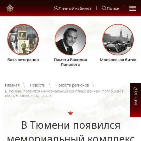
Личный кабинет
Поиск
База ветеранов
Памяти Василия
Московская битва
Ланового
Главная
Новости
Новости регионов
В Тюмени появился мемориальный комплекс воинам, погибшим в
МЕНЮ
вооруженных конфликтах
В Тюмени появился
мемориальный комплекс