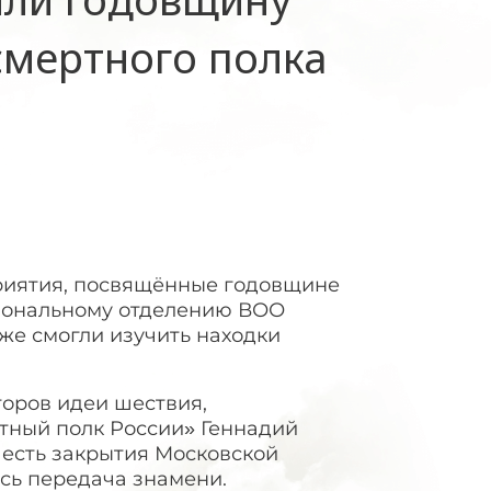
смертного полка
риятия, посвящённые годовщине
иональному отделению ВОО
кже смогли изучить находки
торов идеи шествия,
тный полк России» Геннадий
честь закрытия Московской
ась передача знамени.