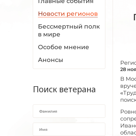
Главные события
Новости регионов
Бессмертный полк
в мире
Особое мнение
Анонсы
Реги
28 но
В Мо
вруч
Поиск ветерана
«Труд
поис
Ровно
сопр
Ивано
облас