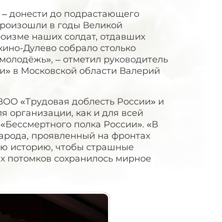
я – донести до подрастающего
произошли в годы Великой
роизме наших солдат, отдавших
кино-Дулево собрало столько
 молодёжь», – отметил руководитель
и» в Московской области Валерий
ВОО «Трудовая доблесть России» и
 организации, как и для всей
 «Бессмертного полка России». «В
арода, проявленный на фронтах
ою историю, чтобы страшные
их потомков сохранилось мирное