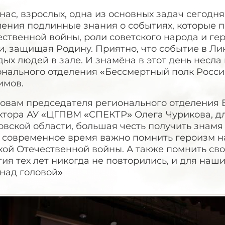
нас, взрослых, одна из основных задач сегодн
ления подлинные знания о событиях, которые 
ственной войны, роли советского народа и ге
, защищая Родину. Приятно, что событие в Ли
ых людей в зале. И знамёна в этот день несла
онального отделения «Бессмертный полк Росси
имов.
ловам председателя регионального отделения 
тора АУ «ЦГПВМ «СПЕКТР» Олега Чурикова, для
вской области, большая честь получить знамя
 современное время важно помнить героизм н
кой Отечественной войны. А также помнить св
ия тех лет никогда не повторились, и для наш
 над головой»