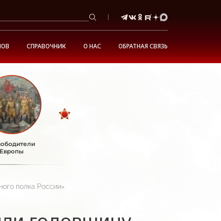
НОВ
СПРАВОЧНИК
О НАС
ОБРАТНАЯ СВЯЗЬ
ободители
Европы
ного полка России»
или годовщину