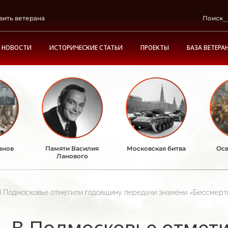
вить ветерана
Поиск
НОВОСТИ
ИСТОРИЧЕСКИЕ СТАТЬИ
ПРОЕКТЫ
БАЗА ВЕТЕРА
анов
Памяти Василия
Московская битва
Осв
Ланового
В Подмосковье отметили годовщину передачи знамени «Бессмерт
В Подмосковье отмет