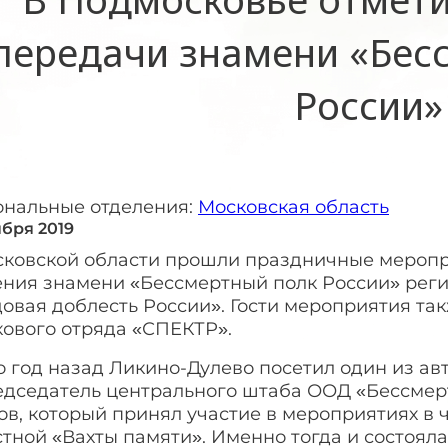
передачи знамени «Бес
России»
ональные отделения:
Московская область
ября 2019
сковской области прошли праздничные мероп
ения знамени «Бессмертный полк России» рег
овая доблесть России». Гости мероприятия та
кового отряда «СПЕКТР».
 год назад Ликино-Дулево посетил один из ав
едседатель центрального штаба ООД «Бессмер
в, который принял участие в мероприятиях в 
тной «Вахты памяти». Именно тогда и состоял