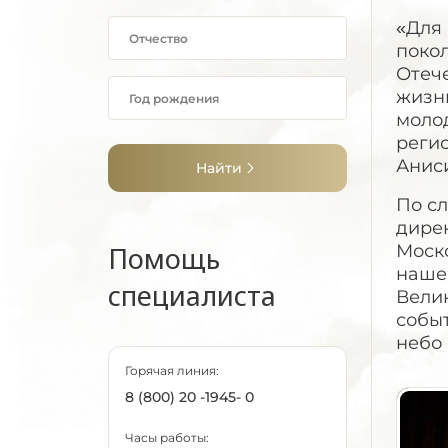
«Для 
поко
Отече
жизни
молод
реги
Анис
Найти
По с
дирек
Помощь
Моско
наше
специалиста
Вели
событ
небо
Горячая линия:
8 (800) 20 -1945- 0
Часы работы: