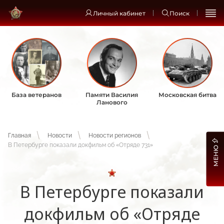
Личный кабинет
Поиск
База ветеранов
Памяти Василия
Московская битва
Ланового
Главная
Новости
Новости регионов
В Петербурге показали докфильм об «Отряде 731»
МЕНЮ
В Петербурге показали
докфильм об «Отряде