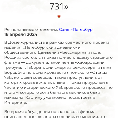
731»
Региональные отделения:
Санкт-Петербург
18 апреля 2024
В Доме журналиста в рамках совместного проекта
издания «Петербургский дневник» и
общественного Движения «Бессмертный полк
России» состоялся показ по-настоящему страшного
фильма — документальной ленты «Хабаровский
трибунал. Лаборатории смерти» режиссера Татьяны
Борщ. Это история кровавого японского «Отряда
731», который совершал такие преступления, от
которых кровь в жилах стынет. Показ приурочен к
75-летию исторического Хабаровского процесса, по
итогам которого хотя бы часть мясников была
наказана. Картину уже можно посмотреть в
Интернете.
Во время обсуждения после показа фильма
приглашенные эксперты сошлись во мнении, что,