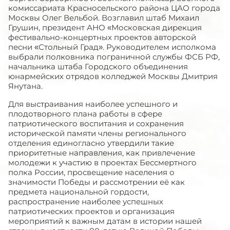
комиссариата Красносельского района ЦАО города
Москвы Олег Вельбой. Возглавил штаб Михаил
Грушин, президент АНО «Московская дирекция
фестивально-концертных проектов авторской
песни «Стольный Град». Руководителем исполкома
выбрали полковника пограничной службы ФСБ РФ,
начальника штаба Городского объединения
юнармейских отрядов колледжей Москвы Дмитрия
Янутана.
Для выстраивания наиболее успешного и
плодотворного плана работы в сфере
патриотического воспитания и сохранения
исторической памяти члены регионального
отделения единогласно утвердили такие
приоритетные направления, как привлечение
молодежи к участию в проектах Бессмертного
полка России, просвещение населения о
значимости Победы и рассмотрении её как
предмета национальной гордости,
распространение наиболее успешных
патриотических проектов и организация
мероприятий к важным датам в истории нашей