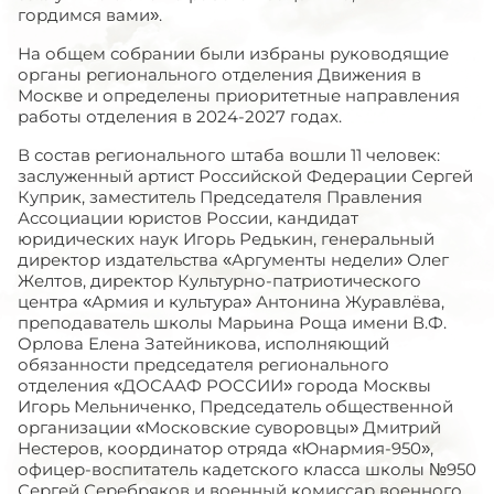
гордимся вами».
На общем собрании были избраны руководящие
органы регионального отделения Движения в
Москве и определены приоритетные направления
работы отделения в 2024-2027 годах.
В состав регионального штаба вошли 11 человек:
заслуженный артист Российской Федерации Сергей
Куприк, заместитель Председателя Правления
Ассоциации юристов России, кандидат
юридических наук Игорь Редькин, генеральный
директор издательства «Аргументы недели» Олег
Желтов, директор Культурно-патриотического
центра «Армия и культура» Антонина Журавлёва,
преподаватель школы Марьина Роща имени В.Ф.
Орлова Елена Затейникова, исполняющий
обязанности председателя регионального
отделения «ДОСААФ РОССИИ» города Москвы
Игорь Мельниченко, Председатель общественной
организации «Московские суворовцы» Дмитрий
Нестеров, координатор отряда «Юнармия-950»,
офицер-воспитатель кадетского класса школы №950
Сергей Серебряков и военный комиссар военного