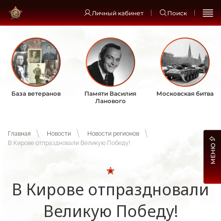
Личный кабинет
Поиск
База ветеранов
Памяти Василия
Московская битва
Ланового
Главная
Новости
Новости регионов
В Кирове отпраздновали Великую Победу!
МЕНЮ
В Кирове отпраздновали
Великую Победу!