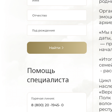
родны
Орга
эмоц
архи
«Мы в
даты,
— пр
Найти
нача
«Итог
семе
Помощь
- ра
специалиста
Цикл
насл
«Вер
Полк
Горячая линия:
воло
8 (800) 20 -1945- 0
респ