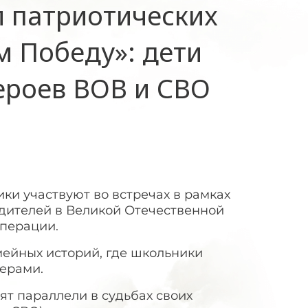
л патриотических
 Победу»: дети
ероев ВОВ и СВО
ки участвуют во встречах в рамках
едителей в Великой Отечественной
операции.
ейных историй, где школьники
керами.
т параллели в судьбах своих