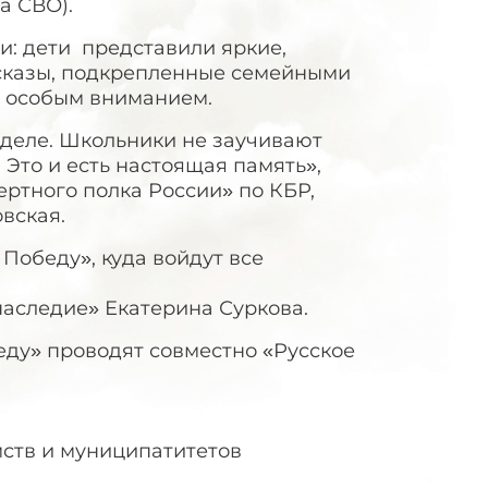
а СВО).
и: дети представили яркие,
сказы, подкрепленные семейными
с особым вниманием.
 деле. Школьники не заучивают
 Это и есть настоящая память»,
ртного полка России» по КБР,
вская.
Победу», куда войдут все
наследие» Екатерина Суркова.
ду» проводят совместно «Русское
ств и муниципатитетов