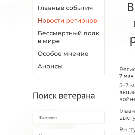
В
Главные события
Новости регионов
Бессмертный полк
в мире
Особое мнение
Анонсы
Реги
7 мая
5–7 м
акци
Поиск ветерана
войн
Глав
выст
Высту