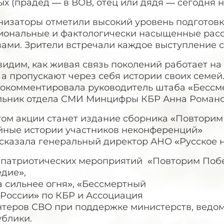
х (прадед — в ВОВ, отец или дядя — сегодня н
низаторы отметили высокий уровень подготовк
иональные и фактологически насыщенные рас
вами. Зрители встречали каждое выступление 
идим, как живая связь поколений работает на
 а пропускают через себя истории своих семей.
окомментировала руководитель штаба «Бессме
льник отдела СМИ Минцифры КБР Анна Романо
ом акции станет издание сборника «Повторим 
йные истории участников неконференций»
ссказала генеральный директор АНО «Русское 
 патриотических мероприятий «Повторим Побе
едие»,
а сильнее огня», «Бессмертный
 России» по КБР и Ассоциация
нтеров СВО при поддержке министерств, ведом
ублики.