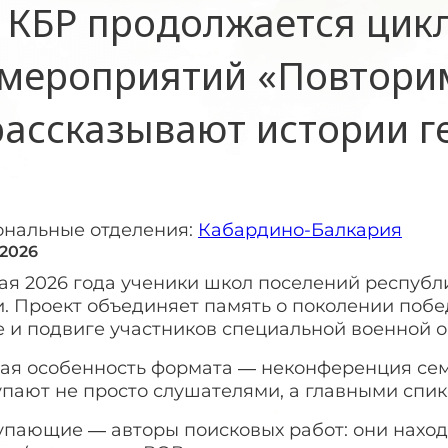
 КБР продолжается цик
мероприятий «Повторим
рассказывают истории г
ональные отделения:
Кабардино-Балкария
 2026
ая 2026 года ученики школ поселений республи
и. Проект объединяет память о поколении поб
е и подвиге участников специальной военной 
ная особенность формата — неконференция сем
упают не просто слушателями, а главными спи
пающие — авторы поисковых работ: они находя