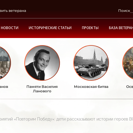
вить ветерана
Поиск
НОВОСТИ
ИСТОРИЧЕСКИЕ СТАТЬИ
ПРОЕКТЫ
БАЗА ВЕТЕРА
анов
Памяти Василия
Московская битва
Осв
Ланового
риятий «Повторим Победу»: дети рассказывают истории героев 