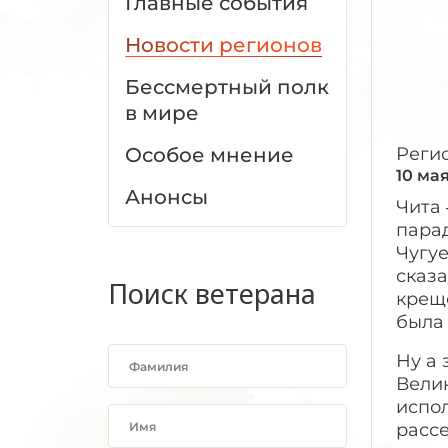
Главные события
Новости регионов
Бессмертный полк
в мире
Особое мнение
Реги
10 ма
Анонсы
Чита 
парад
Чугу
сказа
Поиск ветерана
крещ
была 
Ну а
Вели
испол
рассе