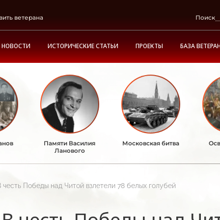
вить ветерана
Поиск
НОВОСТИ
ИСТОРИЧЕСКИЕ СТАТЬИ
ПРОЕКТЫ
БАЗА ВЕТЕРА
анов
Памяти Василия
Московская битва
Осв
Ланового
В честь Победы над Читой взлетели 78 белых голубей
В честь Победы над Чи