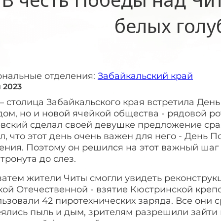
белых голу
ональные отделения:
Забайкальский край
я 2023
– столица Забайкальского края встретила Ден
ом, но и новой ячейкой общества - рядовой р
евский сделал своей девушке предложение сра
л, что этот день очень важен для него - День
ения. Поэтому он решился на этот важный шаг
тронута до слез.
 затем жители Читы смогли увидеть реконстру
кой Отечественной - взятие Кюстринской креп
ьзовали 42 пиротехнических заряда. Все они с
ялись пыль и дым, зрителям разрешили зайти 