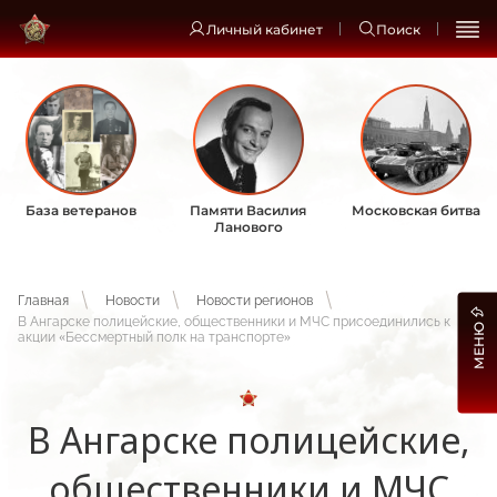
Личный кабинет
Поиск
База ветеранов
Памяти Василия
Московская битва
Ланового
Главная
Новости
Новости регионов
В Ангарске полицейские, общественники и МЧС присоединились к
МЕНЮ
акции «Бессмертный полк на транспорте»
В Ангарске полицейские,
общественники и МЧС