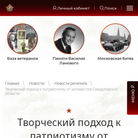
Личный кабинет
Поиск
База ветеранов
Памяти Василия
Московская битва
Ланового
Главная
Новости
Новости регионов
Творческий подход к патриотизму от активистов Свердловской
МЕНЮ
области
Творческий подход к
патриотизму от