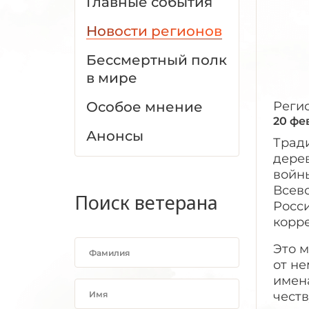
Главные события
Новости регионов
Бессмертный полк
в мире
Особое мнение
Реги
20 фе
Анонсы
Трад
дере
войны
Всев
Поиск ветерана
Росси
корр
Это м
от не
имена
чест