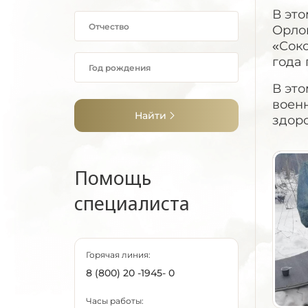
В это
Орлов
«Соко
года
В эт
воен
Найти
здор
Помощь
специалиста
Горячая линия:
8 (800) 20 -1945- 0
Часы работы: