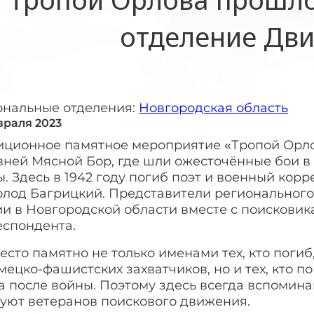
отделение Дв
ональные отделения:
Новгородская область
враля 2023
иционное памятное мероприятие «Тропой Орло
вней Мясной Бор, где шли ожесточённые бои в
. Здесь в 1942 году погиб поэт и военный кор
олод Багрицкий. Представители регионального
и в Новгородской области вместе с поисковик
еспондента.
есто памятно не только именами тех, кто пог
мецко-фашистских захватчиков, но и тех, кто п
 после войны. Поэтому здесь всегда вспомина
вуют ветеранов поискового движения.