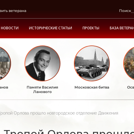
вить ветерана
Поиск
НОВОСТИ
ИСТОРИЧЕСКИЕ СТАТЬИ
ПРОЕКТЫ
БАЗА ВЕТЕРА
анов
Памяти Василия
Московская битва
Осв
Ланового
Тропой Орлова прошло новгородское отделение Движения
Тропой Орлова прошло