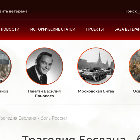
вить ветерана
Поиск
НОВОСТИ
ИСТОРИЧЕСКИЕ СТАТЬИ
ПРОЕКТЫ
БАЗА ВЕТЕРА
анов
Памяти Василия
Московская битва
Осв
Ланового
Трагедия Беслана - боль России
Трагедия Беслана - 