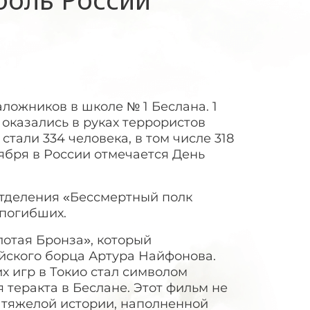
аложников в школе № 1 Беслана. 1
 оказались в руках террористов
тали 334 человека, в том числе 318
тября в России отмечается День
отделения «Бессмертный полк
 погибших.
лотая Бронза», который
йского борца Артура Найфонова.
 игр в Токио стал символом
 теракта в Беслане. Этот фильм не
о тяжелой истории, наполненной