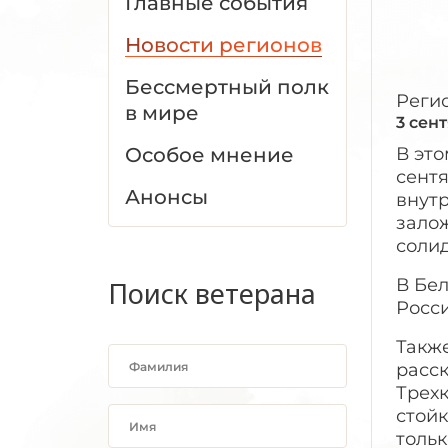
Главные события
Новости регионов
Бессмертный полк
Реги
в мире
3 сен
Особое мнение
В это
сентя
Анонсы
внутр
залож
соли
В Бе
Поиск ветерана
Росс
Также
расс
Трех
стойк
тольк