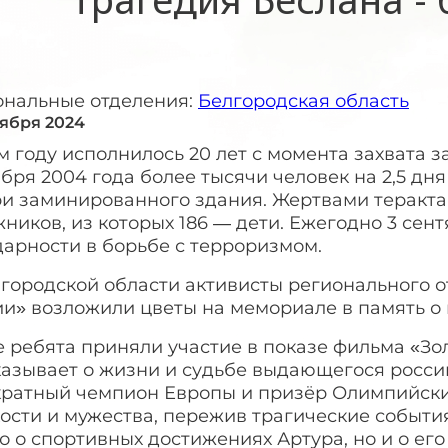
ональные отделения:
Белгородская область
тября 2024
м году исполнилось 20 лет с момента захвата з
бря 2004 года более тысячи человек на 2,5 дня
и заминированного здания. Жертвами теракта с
ников, из которых 186 — дети. Ежегодно 3 сен
дарности в борьбе с терроризмом.
лгородской области активисты регионального 
ии» возложили цветы на мемориале в память о
 ребята приняли участие в показе фильма «Зо
казывает о жизни и судьбе выдающегося росси
кратный чемпион Европы и призёр Олимпийских
ости и мужества, пережив трагические события
о о спортивных достижениях Артура, но и о ег