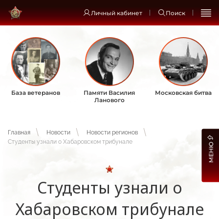
Личный кабинет
Поиск
База ветеранов
Памяти Василия
Московская битва
Ланового
Главная
Новости
Новости регионов
Студенты узнали о Хабаровском трибунале
МЕНЮ
Студенты узнали о
Хабаровском трибунале