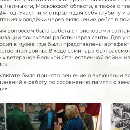
, Калмыкии, Московской области, а также с п
24 год. Участники открыли для себя глубину и
итания молодёжи через включение ребят в пои
ым вопросом была работа с поисковыми сайтам
низации поисковой работы через сайты. Для у
рсия в музее, где были представлены артефак
ественной войны. В ходе семинара был рассмо
ых ветеранов Великой Отечественной войны на
и».
зультате было принято решение о включении в
инений в работу по сохранению памяти о земл
и».