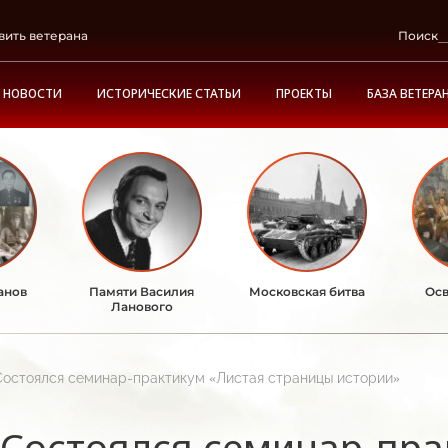
вить ветерана
Поиск
НОВОСТИ
ИСТОРИЧЕСКИЕ СТАТЬИ
ПРОЕКТЫ
БАЗА ВЕТЕРА
анов
Памяти Василия
Московская битва
Осв
Ланового
Состоялся семинар-практикум «Листая страницы истории»
Состоялся семинар-пра