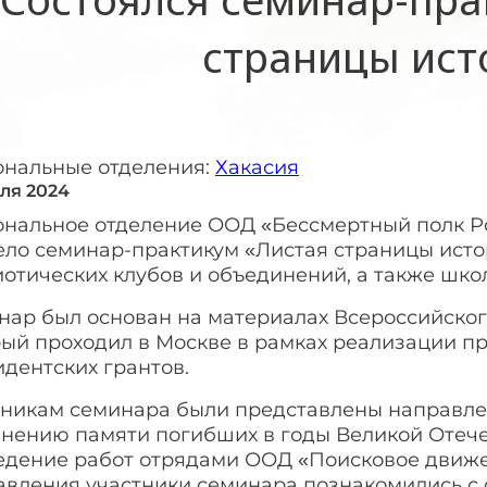
страницы ист
ональные отделения:
Хакасия
еля 2024
ональное отделение ООД «Бессмертный полк Р
ело семинар-практикум «Листая страницы исто
отических клубов и объединений, а также шко
нар был основан на материалах Всероссийског
рый проходил в Москве в рамках реализации пр
дентских грантов.
тникам семинара были представлены направле
анению памяти погибших в годы Великой Отече
едение работ отрядами ООД «Поисковое движен
авления участники семинара познакомились с 