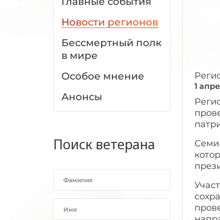
Главные события
Новости регионов
Бессмертный полк
в мире
Особое мнение
Реги
1 апр
Анонсы
Реги
пров
патри
Поиск ветерана
Семи
кото
прези
Учас
сохр
пров
напр