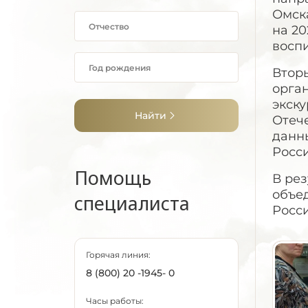
Омска
на 20
восп
Втор
орга
экску
Найти
Отеч
данн
Росси
Помощь
В ре
объед
специалиста
Росси
Горячая линия:
8 (800) 20 -1945- 0
Часы работы: