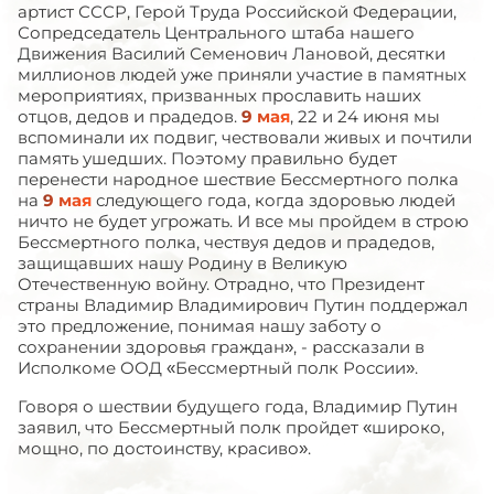
артист СССР, Герой Труда Российской Федерации,
Сопредседатель Центрального штаба нашего
Движения Василий Семенович Лановой, десятки
миллионов людей уже приняли участие в памятных
мероприятиях, призванных прославить наших
отцов, дедов и прадедов.
9 мая
, 22 и 24 июня мы
вспоминали их подвиг, чествовали живых и почтили
память ушедших. Поэтому правильно будет
перенести народное шествие Бессмертного полка
на
9 мая
следующего года, когда здоровью людей
ничто не будет угрожать. И все мы пройдем в строю
Бессмертного полка, чествуя дедов и прадедов,
защищавших нашу Родину в Великую
Отечественную войну. Отрадно, что Президент
страны Владимир Владимирович Путин поддержал
это предложение, понимая нашу заботу о
сохранении здоровья граждан», - рассказали в
Исполкоме ООД «Бессмертный полк России».
Говоря о шествии будущего года, Владимир Путин
заявил, что Бессмертный полк пройдет «широко,
мощно, по достоинству, красиво».