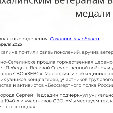
медали
ональные отделения:
Сахалинская область
враля 2025
ахалине почтили связь поколений, вручив вет
но-Сахалинске прошла торжественная церемо
лет Победы в Великой Отечественной войне» и
ранов СВО «ЗЕВС». Мероприятие объединило по
их узников концлагерей, участников трудовог
ства и активистов «Бессмертного полка Росси
города Сергей Надсадин подчеркнул уникальн
в 1940-х и участников СВО: «Мы чествуем тех, к
т это сегодня».