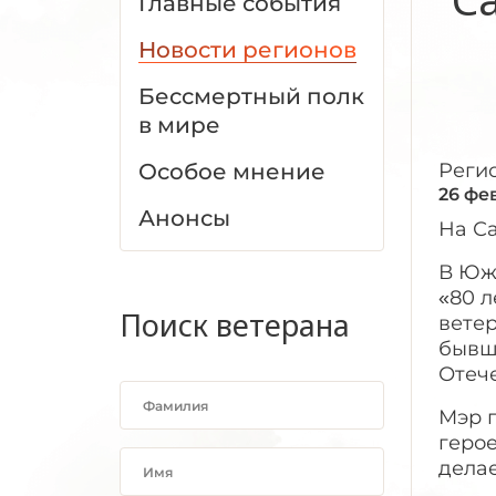
Главные события
Новости регионов
Бессмертный полк
в мире
Особое мнение
Реги
26 фе
Анонсы
На С
В Юж
«80 
Поиск ветерана
вете
бывш
Отече
Мэр 
герое
делае