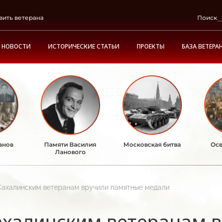
вить ветерана
Поиск
НОВОСТИ
ИСТОРИЧЕСКИЕ СТАТЬИ
ПРОЕКТЫ
БАЗА ВЕТЕРА
анов
Памяти Василия
Московская битва
Осв
Ланового
Сахалинским ветеранам вручили памятные медали
ахалинским ветеранам 