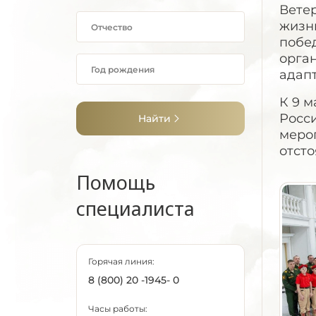
Вете
жизнь
побе
орга
адап
К 9 м
Росси
Найти
меро
отст
Помощь
специалиста
Горячая линия:
8 (800) 20 -1945- 0
Часы работы: