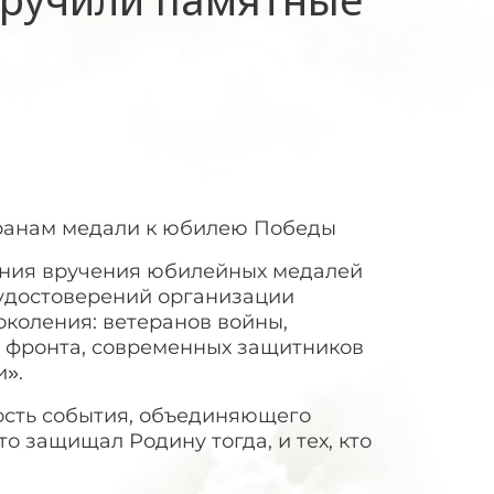
еранам медали к юбилею Победы
ния вручения юбилейных медалей
 удостоверений организации
коления: ветеранов войны,
о фронта, современных защитников
и».
ость события, объединяющего
то защищал Родину тогда, и тех, кто