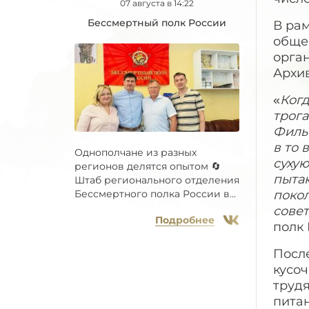
07 августа в 14:22
Бессмертный полк России
В рам
обще
орга
Архи
«
Когд
трога
Фильм
в то 
Однополчане из разных
сухую
регионов делятся опытом 🔄
пытаю
Штаб регионального отделения
покол
Бессмертного полка России в...
сове
Подробнее
полк 
После
кусоч
трудя
питан