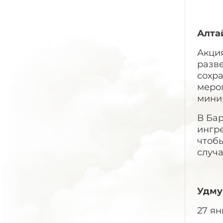
Алта
Акция
разве
сохра
мероп
мини
В Бар
ингре
чтобы
случа
Удму
27 ян