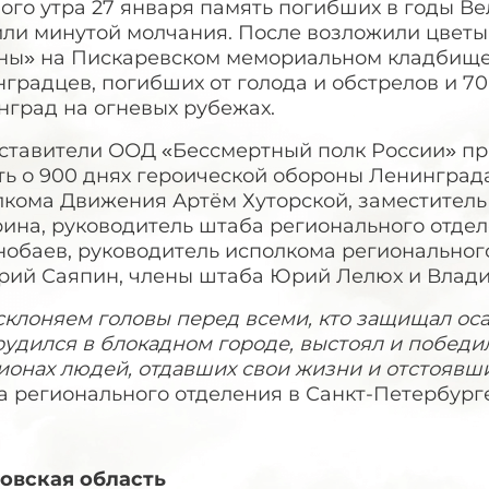
ого утра 27 января память погибших в годы В
или минутой молчания. После возложили цвет
ны» на Пискаревском мемориальном кладбище.
градцев, погибших от голода и обстрелов и 7
нград на огневых рубежах.
ставители ООД «Бессмертный полк России» при
ть о 900 днях героической обороны Ленинград
лкома Движения Артём Хуторской, заместитель
ина, руководитель штаба регионального отдел
нобаев, руководитель исполкома региональног
рий Саяпин, члены штаба Юрий Лелюх и Влади
клоняем головы перед всеми, кто защищал оса
рудился в блокадном городе, выстоял и победи
ионах людей, отдавших свои жизни и отстоявш
а регионального отделения в Санкт-Петербург
овская область