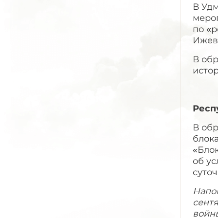
В Уд
меро
по «р
Ижев
В об
истор
Респ
В об
блока
«Бло
об у
суточ
Напом
сентя
войны