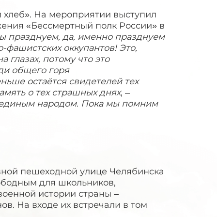
й хлеб». На мероприятии выступил
ения «Бессмертный полк России» в
ы празднуем, да, именно празднуем
-фашистских оккупантов! Это,
а глазах, потому что это
ди общего горя
ньше остаётся свидетелей тех
мять о тех страшных днях
, –
ас единым народом. Пока мы помним
авной пешеходной улице Челябинска
ободным для школьников,
военной истории страны –
ов. На входе их встречали в том