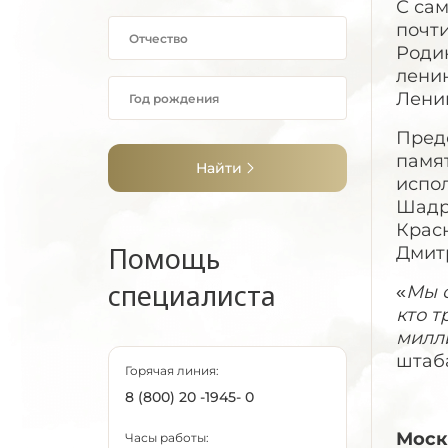
С сам
почт
Роди
ленин
Лени
Пред
памя
Найти
испо
Шадр
Крас
Помощь
Дмит
специалиста
«
Мы с
кто т
милл
штаб
Горячая линия:
8 (800) 20 -1945- 0
Моск
Часы работы: