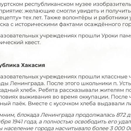
муртском республиканском музее изобразитель
приятие: желающие смогли увидеть и получить
ецепту» тех лет. Также волонтёры и работник
ска с историческими фактами осаждённого гор
разовательных учреждениях прошли Уроки памя
ический квест.
ублика Хакасия
разовательных учреждениях прошли классные 
ды Ленинграда. После этого школьники п. Уст
кадный хлеб». Ребята рассказывали жителям п
словиях выживания во время оккупации. После
ный паёк. Вместе с кусочком хлеба выдавали л
ним, блокада Ленинграда продолжалась 872 дн
бря 1941 года, а полностью освободить его удал
 население города насчитывало более 3 000 00