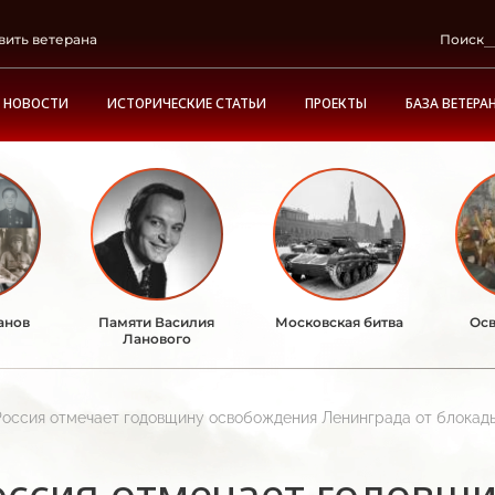
вить ветерана
Поиск
НОВОСТИ
ИСТОРИЧЕСКИЕ СТАТЬИ
ПРОЕКТЫ
БАЗА ВЕТЕРА
анов
Памяти Василия
Московская битва
Осв
Ланового
Россия отмечает годовщину освобождения Ленинграда от блокад
оссия отмечает годовщ