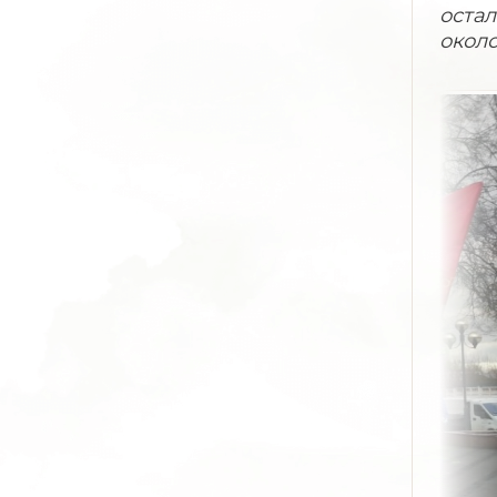
остал
около