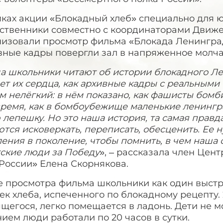
ках акции «Блокадный хлеб» специально для ю
ственники совместно с координаторами Движе
низовали просмотр фильма «Блокада Ленинград
вные кадры повергли зал в напряженное молча
а школьники читают об истории блокадного Лен
ет их сердца, как архивные кадры с реальными
 нелёгкий: в нём показано, как фашисты бомб
время, как в бомбоубежище маленькие ленингр
 лепешку. Но это наша история, та самая правд
тся исковеркать, переписать, обесценить. Ее н
ения в поколение, чтобы помнить, в чем наша 
тские люди за Победу
», – рассказала член Це
России» Елена Скорнякова.
 просмотра фильма школьники как один выстро
ек хлеба, испеченного по блокадному рецепту.
щегося, легко помещается в ладонь. Дети не м
ием люди работали по 20 часов в сутки.