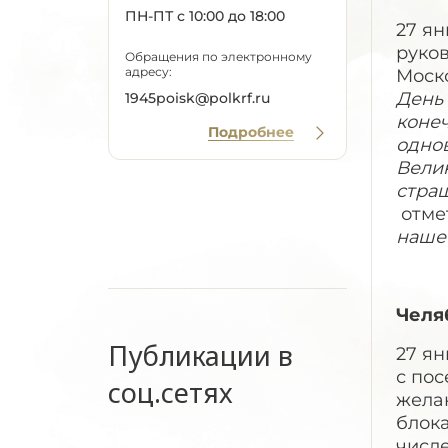
ПН-ПТ с 10:00 до 18:00
27 я
руко
Обращения по электронному
адресу:
Моск
День
1945poisk@polkrf.ru
конеч
Подробнее
одно
Велик
стра
отмет
наше 
Челя
Публикации в
27 я
с по
соц.сетях
желаю
блока
числе