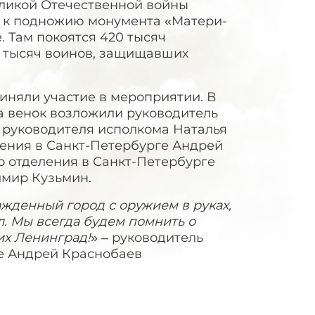
еликой Отечественной войны
ы к подножию монумента «Матери-
 Там покоятся 420 тысяч
0 тысяч воинов, защищавших
няли участие в мероприятии. В
а венок возложили руководитель
 руководителя исполкома Наталья
ения в Санкт-Петербурге Андрей
о отделения в Санкт-Петербурге
мир Кузьмин.
жденный город с оружием в руках,
л. Мы всегда будем помнить о
их Ленинград!
» – руководитель
е Андрей Краснобаев