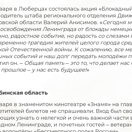
нваря в Люберцах состоялась акция «Блокадны
водитель штаба регионального отделения Движ
овской области Валерий Анисимов. «
Сегодня м
 освобождения
Ленинграда от блокады немецко
но, радостное событие, но радость со слезами н
временно трагедия жителей целого города сре
ой Отечественной войны. К сожалению, все ме
шных событий и наш долг передать молодёжи па
ил он. –
Общая память – это то, что делает н
прошлое – у нас есть будущее!
»
бинская область
нваря в знаменитом кинотеатре «Знамя» на гл
сетителей билетов не спрашивали. Вход был св
щих узнать о нелегкой и очень важной части 
дном Ленинграде, и почетных гостей – ветеран
 волонтёры «Бессмертного полка России».