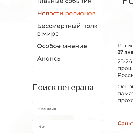
Главные события
Новости регионов
Бессмертный полк
в мире
Особое мнение
Реги
27 ян
Анонсы
25-26
прош
Росси
Поиск ветерана
Осно
памя
прохо
Санк