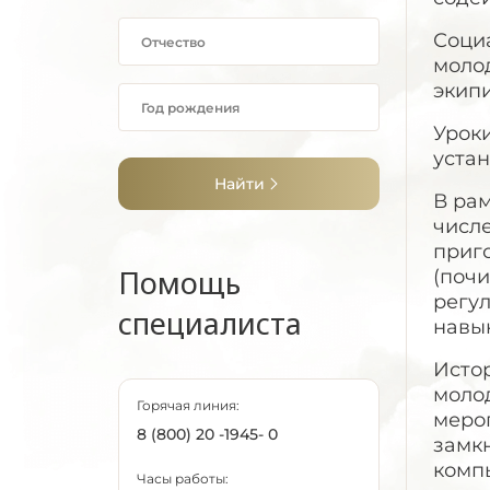
Социа
моло
экипи
Урок
устан
Найти
В рам
числе
приго
Помощь
(почи
регу
специалиста
навык
Исто
моло
Горячая линия:
меро
8 (800) 20 -1945- 0
замкн
комп
Часы работы: