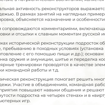
льная активность реконструкторов выражается 
дежью. В рамках занятий на наглядных пример
ровка, объясняется назначение и особенности 
и сопровождаются комментариями, включающи
овки и отсылки к славным моментам русской и
ках исторической реконструкции подросток об
, пребыванию в походных условиях (установка 
товление с его помощью пищи и др.); основам
нка оружия и амуниции, шитье и переделка ко
лярные тренировки проводятся в качестве эле
и командной работы и т.д.
рическая реконструкция помогает решить мно
дежи. Участие в объединениях, командная раб
приятия повышают навыки общения и решают
утости подростка «в четырех стенах» и в «вир
ьютерных игр.