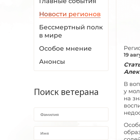
Главные события
Новости регионов
Бессмертный полк
в мире
Особое мнение
Реги
19 авг
Анонсы
Стат
Алек
В во
Поиск ветерана
у мол
на з
восп
недос
Особ
образ
содей