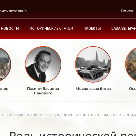
вить ветерана
Поиск
НОВОСТИ
ИСТОРИЧЕСКИЕ СТАТЬИ
ПРОЕКТЫ
БАЗА ВЕТЕРА
анов
Памяти Василия
Московская битва
Осв
Ланового
Роль исторической реконструкции в патриотическом воспитании
Роль исторической ре