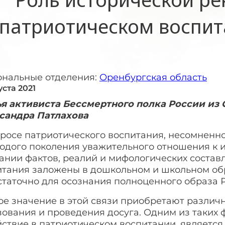
патриотическом воспи
ональные отделения:
Оренбургская область
уста 2021
ья активиста Бессмертного полка России из
сандра Патлахова
просе патриотического воспитания, несомненн
одого поколения уважительного отношения к и
нании фактов, реалий и мифологических соста
итания заложены в дошкольном и школьном обра
таточно для осознания полноценного образа Р
ое значение в этой связи приобретают разли
ования и проведения досуга. Одним из таких 
ствие в патриотическом воспитании, является