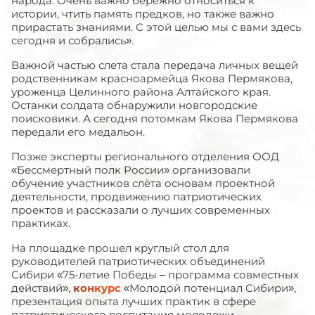
народа. Очень важно бережно относиться к
истории, чтить память предков, но также важно
прирастать знаниями. С этой целью мы с вами здесь
сегодня и собрались».
Важной частью слета стала передача личных вещей
родственникам красноармейца Якова Пермякова,
уроженца Целинного района Алтайского края.
Останки солдата обнаружили новгородские
поисковики. А сегодня потомкам Якова Пермякова
передали его медальон.
Позже эксперты регионального отделения ООД
«Бессмертный полк России» организовали
обучение участников слёта основам проектной
деятельности, продвижению патриотических
проектов и рассказали о лучших современных
практиках.
На площадке прошел круглый стол для
руководителей патриотических объединений
Сибири «75-летие Победы – программа совместных
действий»,
конкурс
«Молодой потенциал Сибири»,
презентация опыта лучших практик в сфере
патриотического воспитания молодежи,