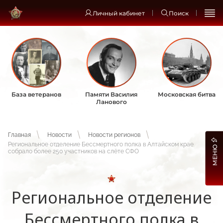
Личный кабинет
Поиск
База ветеранов
Памяти Василия
Московская битва
Ланового
Главная
Новости
Новости регионов
Региональное отделение Бессмертного полка в Алтайском крае
МЕНЮ
собрало более 250 участников на слёте СФО
Региональное отделение
Бессмертного полка в