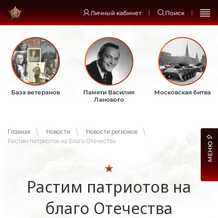
Личный кабинет
Поиск
База ветеранов
Памяти Василия
Московская битва
Ланового
Главная
Новости
Новости регионов
Растим патриотов на благо Отечества
МЕНЮ
Растим патриотов на
благо Отечества