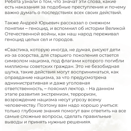
Ребята узнали о том, что значат эти слова, какие
есть наказания за подобные преступления и почему
важно думать о последствиях всех своих действий.
Также Андрей Юрьевич рассказал о смежном
понятии – геноцид, и вспомнил об истории Великой
Отечественной войны, как наш народ переживал
геноцид целых сел и городов.
«Свастика, которую иногда, не думая, рисуют дети
из-за озорства, для старшего поколения остается
символом нацизма, под флагами которого погибли
миллионы советских граждан. Это не безобидная
шутка, такие действия могут восприниматься, как
оправдание нацизма, за что предусмотрена
административная и даже уголовная
ответственность, – пояснил лектор. - На данном
этапе развития экстремизм, терроризм,
возрождение нацизма несут угрозу всему
человечеству. Поэтому вам надо хорошо учиться:
только глубокие знания помогут вам ответить на все
самые сложные вопросы, сделать правильные
выводы и принять нужные решения».