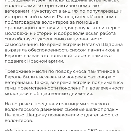
волонтерами, которые активно помогают
ветеранам и участвуют в акциях по популяризации
исторической памяти. Руководитель Исполкома
поблагодарила волонтеров за помощь в
организации шествия и подчеркнула, что интерес
молодежи к истории и добровольческая работа
способствуют укреплению национального
самосознания. Во время встречи Наталья Шадрина
выразила обеспокоенность сносом памятников в
Европе, назвав это попыткой стереть память о
подвигах Красной армии.
Тревожные мысли по поводу сноса памятников в
Европе были высказаны и вовремя разговора с
ветеранами. Также, во время встречи поднимались
темы преемственности поколений и вовлеченности
молодежи в общественные движения.
На встрече с представительницами женского
волонтерского движения «Боевые шелкопряды»
Наталью Шадрину познакомили с деятельностью
волонтеров.
«Мы поддерживаем память воинов СВО и активно