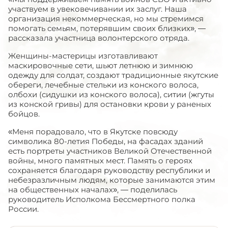
участвуем в увековечивании их заслуг. Наша
организация некоммерческая, но мы стремимся
помогать семьям, потерявшим своих близких», —
рассказала участница волонтерского отряда.
Женщины-мастерицы изготавливают
маскировочные сети, шьют летнюю и зимнюю
одежду для солдат, создают традиционные якутские
обереги, лечебные стельки из конского волоса,
олбохи (сидушки из конского волоса), ситии (жгуты
из конской гривы) для остановки крови у раненых
бойцов.
«Меня порадовало, что в Якутске повсюду
символика 80-летия Победы, на фасадах зданий
есть портреты участников Великой Отечественной
войны, много памятных мест. Память о героях
сохраняется благодаря руководству республики и
небезразличным людям, которые занимаются этим
на общественных началах», — поделилась
руководитель Исполкома Бессмертного полка
России.