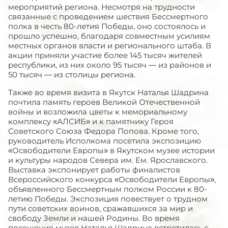
мероприятий региона. Несмотря на трудности
связанные с проведением шествия Бессмертного
полка в честь 80-летия Победы, оно состоялось и
прошло успешно, благодаря совместным усилиям
местных органов власти и регионального штаба. В
акции приняли участие более 145 тысяч жителей
республики, из них около 95 тысяч — из районов и
50 тысяч — из столицы региона.
Также во время визита в Якутск Наталья Шадрина
почтила память героев Великой Отечественной
войны и возложила цветы к мемориальному
комплексу «АЛСИБ» и к памятнику Героя
Советского Союза Федора Попова. Кроме того,
руководитель Исполкома посетила экспозицию
«Освободители Европы» в Якутском музее истории
и культуры народов Севера им. Ем. Ярославского.
Выставка экспонирует работы финалистов
Всероссийского конкурса «Освободители Европы»,
объявленного Бессмертным полком России к 80-
летию Победы. Экспозиция повествует о трудном
пути советских воинов, сражавшихся за мир и
свободу Земли и нашей Родины. Во время
посещения музея Наталья Шадрина встретилась с