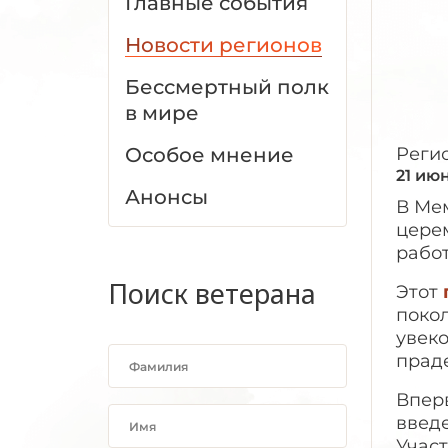
Главные события
Новости регионов
Бессмертный полк
в мире
Особое мнение
Реги
21 июн
Анонсы
В Мем
цере
рабо
Поиск ветерана
Этот
поко
увек
праде
Впер
введ
Участ