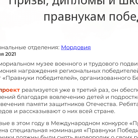
правнукам побе
ональные отделения:
Мордовия
я 2021
ориальном музее военного и трудового подвиг
мония награждения региональных победителей
т «Правнуки победителей», организованного Б
проект
реализуется уже в третий раз, он обес
лений благодаря вовлечению детей и подростк
овечения памяти защитников Отечества. Ребята
дов и рассказывают о них всей стране.
вые в этом году в Международном конкурсе «
ена специальная номинация «Правнуки Победи
ники должны были снять видеоролик о своих р