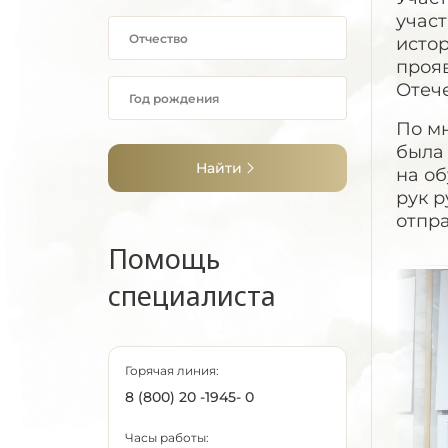
учас
исто
прояв
Отеч
По м
была
Найти
на об
рук р
отпра
Помощь
специалиста
Горячая линия:
8 (800) 20 -1945- 0
Часы работы: