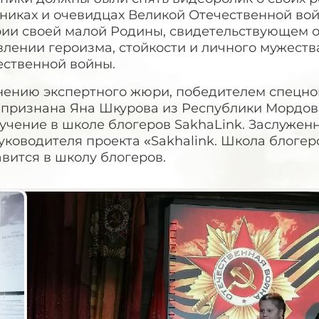
тниках и очевидцах Великой Отечественной вой
рии своей малой Родины, свидетельствующем о
лении героизма, стойкости и личного мужеств
ественной войны.
нению экспертного жюри, победителем спецно
 признана Яна Шкурова из Республики Мордов
учение в школе блогеров SakhaLink. Заслужен
уководителя проекта «Sakhalink. Школа блоге
вится в школу блогеров.