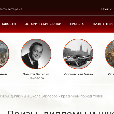
вить ветерана
Поиск
НОВОСТИ
ИСТОРИЧЕСКИЕ СТАТЬИ
ПРОЕКТЫ
БАЗА ВЕТЕРА
анов
Памяти Василия
Московская битва
Осв
Ланового
Призы, дипломы и школа блогеров - правнукам победителей
Призы, дипломы и шко