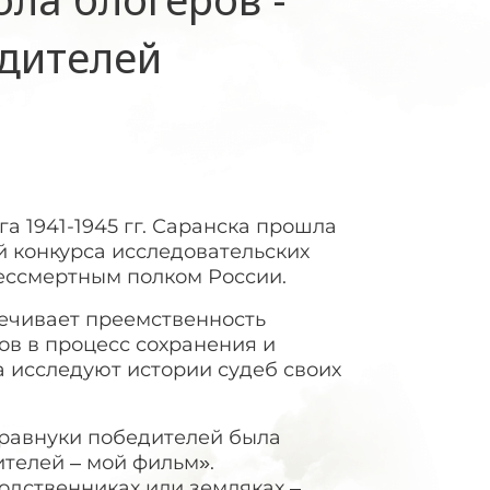
дителей
а 1941-1945 гг. Саранска прошла
 конкурса исследовательских
ессмертным полком России.
печивает преемственность
ов в процесс сохранения и
 исследуют истории судеб своих
Правнуки победителей была
телей – мой фильм».
одственниках или земляках –