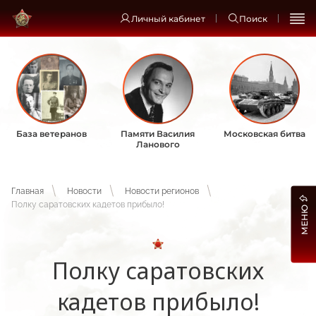
Личный кабинет
Поиск
База ветеранов
Памяти Василия
Московская битва
Ланового
Главная
Новости
Новости регионов
Полку саратовских кадетов прибыло!
МЕНЮ
Полку саратовских
кадетов прибыло!