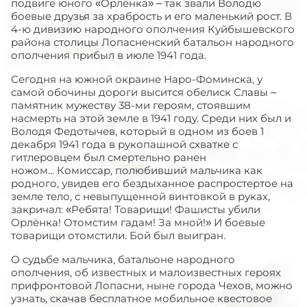
подвиге юного «Орлёнка» – так звали Володю
боевые друзья за храбрость и его маленький рост. В
4-ю дивизию народного ополчения Куйбышевского
района столицы Лопасненский батальон народного
ополчения прибыл в июле 1941 года.
Сегодня на южной окраине Наро-Фоминска, у
самой обочины дороги высится обелиск Славы –
памятник мужеству 38-ми героям, стоявшим
насмерть на этой земле в 1941 году. Среди них был и
Володя Федотычев, который в одном из боев 1
декабря 1941 года в рукопашной схватке с
гитлеровцем был смертельно ранен
ножом... Комиссар, полюбивший мальчика как
родного, увидев его бездыханное распростертое на
земле тело, с невыпущенной винтовкой в руках,
закричал: «Ребята! Товарищи! Фашисты убили
Орлёнка! Отомстим гадам! За мной!» И боевые
товарищи отомстили. Бой был выигран.
О судьбе мальчика, батальоне народного
ополчения, об известных и малоизвестных героях
прифронтовой Лопасни, ныне города Чехов, можно
узнать, скачав бесплатное мобильное квестовое