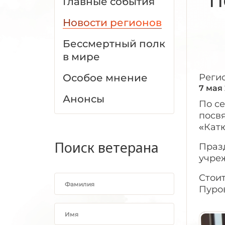
Главные события
Новости регионов
Бессмертный полк
в мире
Особое мнение
Реги
7 мая
Анонсы
По с
посв
«Кат
Поиск ветерана
Праз
учре
Стоит
Пуро