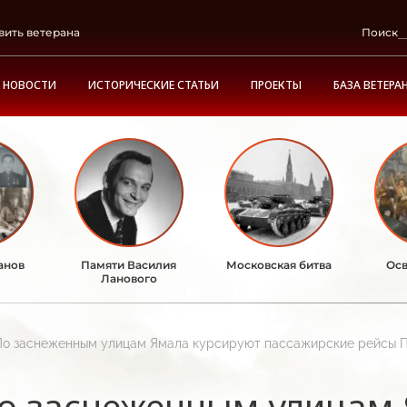
вить ветерана
Поиск
НОВОСТИ
ИСТОРИЧЕСКИЕ СТАТЬИ
ПРОЕКТЫ
БАЗА ВЕТЕРА
анов
Памяти Василия
Московская битва
Осв
Ланового
По заснеженным улицам Ямала курсируют пассажирские рейсы 
о заснеженным улицам 