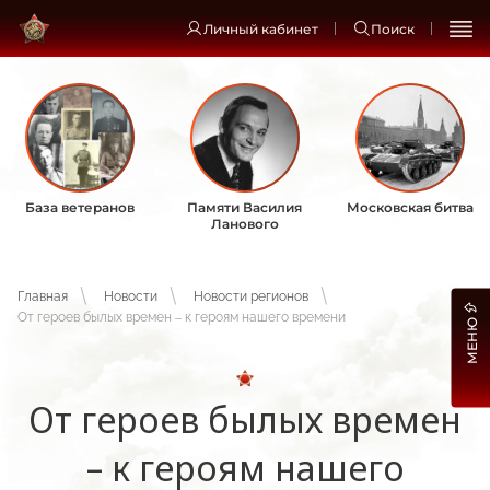
Личный кабинет
Поиск
База ветеранов
Памяти Василия
Московская битва
Ланового
Главная
Новости
Новости регионов
От героев былых времен – к героям нашего времени
МЕНЮ
От героев былых времен
– к героям нашего