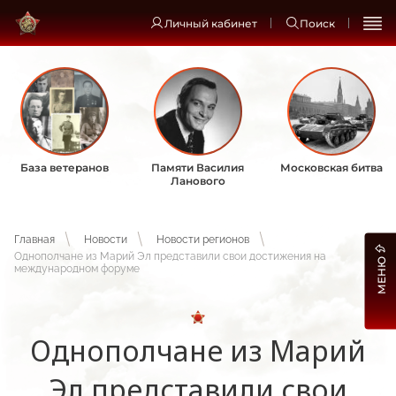
Личный кабинет
Поиск
База ветеранов
Памяти Василия
Московская битва
Ланового
Главная
Новости
Новости регионов
Однополчане из Марий Эл представили свои достижения на
МЕНЮ
международном форуме
Однополчане из Марий
Эл представили свои