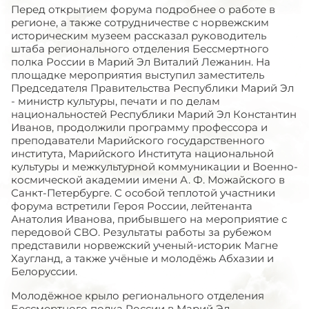
Перед открытием форума подробнее о работе в
регионе, а также сотрудничестве с норвежским
историческим музеем рассказал руководитель
штаба регионального отделения Бессмертного
полка России в Марий Эл Виталий Лежанин. На
площадке мероприятия выступил заместитель
Председателя Правительства Республики Марий Эл
- министр культуры, печати и по делам
национальностей Республики Марий Эл Константин
Иванов, продолжили программу профессора и
преподаватели Марийского государственного
института, Марийского Института национальной
культуры и межкультурной коммуникации и Военно-
космической академии имени А. Ф. Можайского в
Санкт-Петербурге. С особой теплотой участники
форума встретили Героя России, лейтенанта
Анатолия Иванова, прибывшего на мероприятие с
передовой СВО. Результаты работы за рубежом
представили норвежский ученый-историк Магне
Хаугланд, а также учёные и молодёжь Абхазии и
Белоруссии.
Молодёжное крыло регионального отделения
Бессмертного полка России в Марий Эл