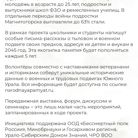
молодёжь в возрасте до 25 лет, подростки и
выпускники школ ФЗО и ремесленных училищ. В
отдельные периоды войны подростки
Магнитогорска выплавляли до 63% стали.
В рамках проекта школьники и студенты напишут
особые письма-рассказы о тыловом и военном
подвиге своих предков, адресуя их детям и внукам в
2045 год. Эта «копилка памяти» будет пополняться
каждые 5 лет.
Волонтёры совместно с наставниками-ветеранами
и историками соберут уникальные исторические
данные о военных и трудовых подвигах Южного
Урала. Вся информация будет доступна по ссылке:
narodnayapamyat.ru.
Передвижная выставка, форум, дискуссии и
семинары – это лишь малая часть мероприятий,
запланированных в ходе проекта.
Инициатива поддержана ООД «Бессмертный полк
России», Минобрнауки и Госархивом региона,
Урало-Сибирским Домом Знаний, ЧРО ВОО