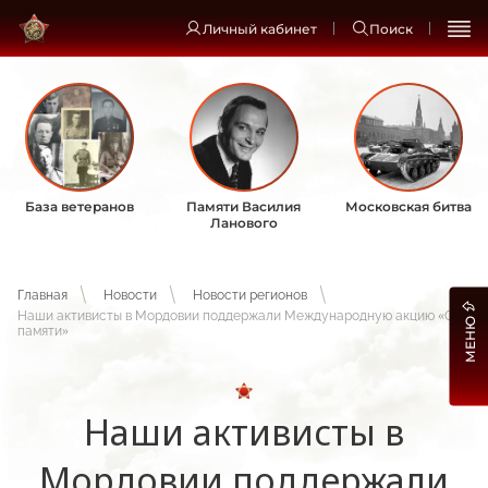
Личный кабинет
Поиск
База ветеранов
Памяти Василия
Московская битва
Ланового
Главная
Новости
Новости регионов
Наши активисты в Мордовии поддержали Международную акцию «Сад
МЕНЮ
памяти»
Наши активисты в
Мордовии поддержали