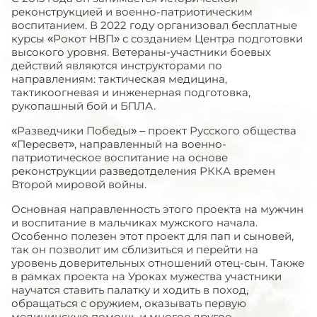
реконструкцией и военно-патриотическим
воспитанием. В 2022 году организовал бесплатные
курсы «Рокот НВП» с созданием Центра подготовки
высокого уровня. Ветераны-участники боевых
действий являются инструкторами по
направлениям: тактическая медицина,
тактикоогневая и инженерная подготовка,
рукопашный бой и БПЛА.
«Разведчики Победы» – проект Русского общества
«Пересвет», направленный на военно-
патриотическое воспитание на основе
реконструкции разведотделения РККА времен
Второй мировой войны.
Основная направленность этого проекта на мужчин
и воспитание в мальчиках мужского начала.
Особенно полезен этот проект для пап и сыновей,
так он позволит им сблизиться и перейти на
уровень доверительных отношений отец-сын. Также
в рамках проекта на Уроках мужества участники
научатся ставить палатку и ходить в поход,
обращаться с оружием, оказывать первую
медицинскую помощь и многое другое.