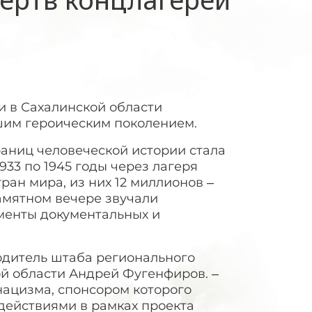
и в Сахалинской области
шим героическим поколением.
раниц человеческой истории стала
33 по 1945 годы через лагеря
ран мира, из них 12 миллионов –
амятном вечере звучали
гменты документальных и
водитель штаба регионального
ой области Андрей Фугенфиров. –
ацизма, спонсором которого
действиями в рамках проекта