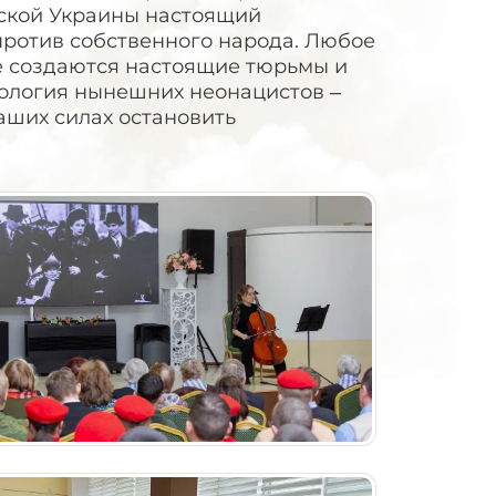
тской Украины настоящий
против собственного народа. Любое
е создаются настоящие тюрьмы и
еология нынешних неонацистов –
аших силах остановить