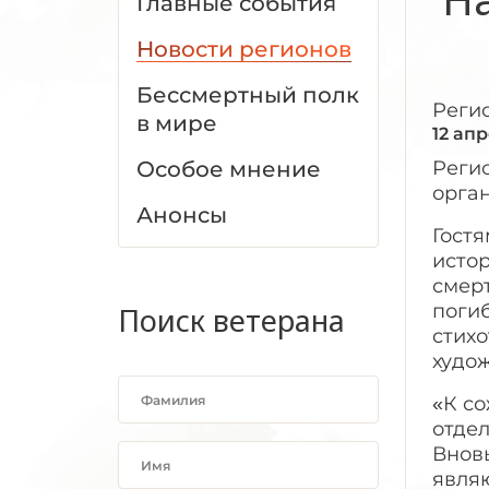
Главные события
Новости регионов
Бессмертный полк
Реги
в мире
12 ап
Особое мнение
Реги
орга
Анонсы
Гостя
истор
смерт
погиб
Поиск ветерана
стих
худож
«К со
отде
Внов
явля