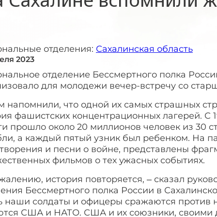
ональные отделения:
Сахалинская область
реля 2023
ональное отделение Бессмертного полка Росси
низовало для молодежи вечер-встречу со стар
м напомнили, что одной их самых страшных ст
ия фашистских концентрационных лагерей. С 19
и прошло около 20 миллионов человек из 30 ст
ли, а каждый пятый узник был ребенком. На п
отворения и песни о войне, представлены фра
ественных фильмов о тех ужасных событиях.
жалению, история повторяется, – сказал руко
ления Бессмертного полка России в Сахалинск
ь наши солдаты и офицеры сражаются против н
ются США и НАТО. США и их союзники, своими 