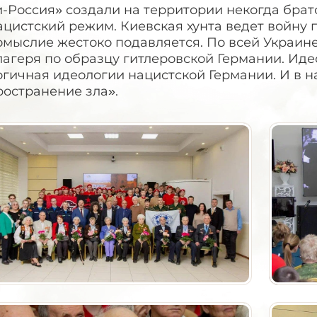
и-Россия» создали на территории некогда бра
цистский режим. Киевская хунта ведет войну 
омыслие жестоко подавляется. По всей Украин
лагеря по образцу гитлеровской Германии. Ид
гичная идеологии нацистской Германии. И в н
ространение зла».