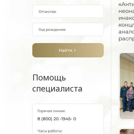
«Ант
неона
инак
конц
анало
расп
Найти
Помощь
специалиста
Горячая линия:
8 (800) 20 -1945- 0
Часы работы: