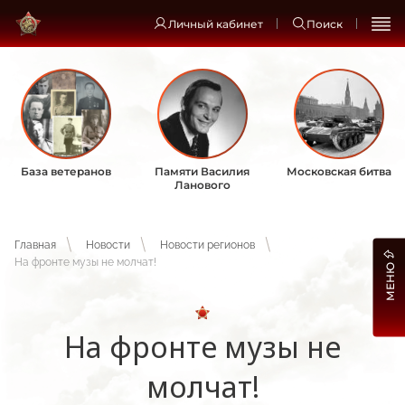
Личный кабинет
Поиск
База ветеранов
Памяти Василия
Московская битва
Ланового
Главная
Новости
Новости регионов
На фронте музы не молчат!
МЕНЮ
На фронте музы не
молчат!