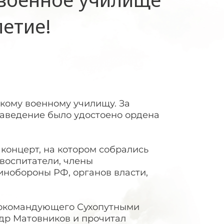
летие!
скому военному училищу. За
аведение было удостоено ордена
концерт, на котором собрались
воспитатели, члены
инобороны РФ, органов власти,
нокомандующего Сухопутными
ндр Матовников и прочитал