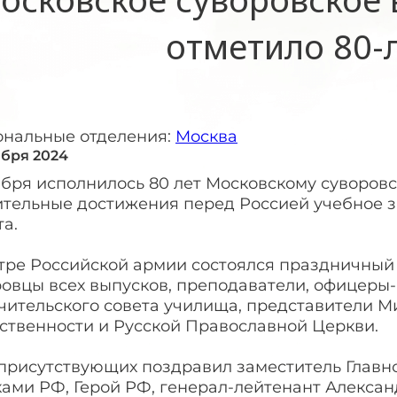
отметило 80-
ональные отделения:
Москва
ября 2024
ября исполнилось 80 лет Московскому суворов
ительные достижения перед Россией учебное з
а.
тре Российской армии состоялся праздничный 
овцы всех выпусков, преподаватели, офицеры-
чительского совета училища, представители М
ственности и Русской Православной Церкви.
 присутствующих поздравил заместитель Глав
ками РФ, Герой РФ, генерал-лейтенант Алекса