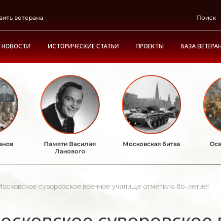
вить ветерана
Поиск
НОВОСТИ
ИСТОРИЧЕСКИЕ СТАТЬИ
ПРОЕКТЫ
БАЗА ВЕТЕРА
анов
Памяти Василия
Московская битва
Осв
Ланового
Московское суворовское военное училище отметило 80-летие!
осковское суворовское