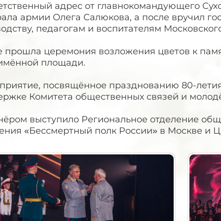
етственный адрес от главнокомандующего Сух
рала армии Олега Салюкова, а после вручил г
одству, педагогам и воспитателям Московского
е прошла церемония возложения цветов к памя
имённой площади.
приятие, посвящённое празднованию 80-летия
ержке Комитета общественных связей и молод
нёром выступило Региональное отделение общ
ения «Бессмертный полк России» в Москве и Ц