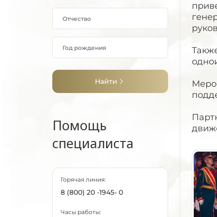
прив
гене
руков
Такж
одно
Найти
Меро
подд
Парт
Помощь
движ
специалиста
Горячая линия:
8 (800) 20 -1945- 0
Часы работы: