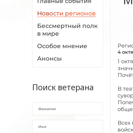
Главные события
Новости регионов
Бессмертный полк
в мире
Особое мнение
Реги
4 окт
Анонсы
1 окт
знач
Почёт
Поиск ветерана
В теа
сувор
Попе
обще
Всех
войс