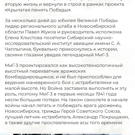
вторую жизнь и вернули в строй в рамках проекта
«Крылатая память Победы».
За несколько дней до юбилея Великой Победы
лидер регионального штаба в Новосибирской
области Павел Жуков и руководитель исполкома
Елена Хлыстова посетили Сибирский научно-
исследовательский институт авиации имени С. А.
Чаплыгина, буквально прикоснулись к истории,
своими глазами увидев легендарный МиГ-3.
МиГ-3 проектировался как высокотехнологичный
высотный перехватчик вражеских
бомбардировщиков, и не был приспособлен для
ведения маневренного боя с истребителями на
малой высоте. Но Война заставила выполнять и эту
роль, поэтому МиГ-3 в первые месяцы 1941 года
несли большие потери. На таком самолете в начале
войны начал летать и побеждать врага уроженец
Новосибирска, трижды Герой Советского Союза,
лучший летчик-истребитель Александр Покрышкин,
а также другие прославленные асы того времени.