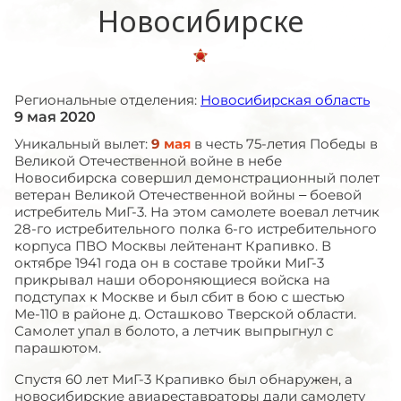
Новосибирске
Региональные отделения:
Новосибирская область
9 мая 2020
Уникальный вылет:
9 мая
в честь 75-летия Победы в
Великой Отечественной войне в небе
Новосибирска совершил демонстрационный полет
ветеран Великой Отечественной войны – боевой
истребитель МиГ-3. На этом самолете воевал летчик
28-го истребительного полка 6-го истребительного
корпуса ПВО Москвы лейтенант Крапивко. В
октябре 1941 года он в составе тройки МиГ-3
прикрывал наши обороняющиеся войска на
подступах к Москве и был сбит в бою с шестью
Ме-110 в районе д. Осташково Тверской области.
Самолет упал в болото, а летчик выпрыгнул с
парашютом.
Спустя 60 лет МиГ-3 Крапивко был обнаружен, а
новосибирские авиареставраторы дали самолету