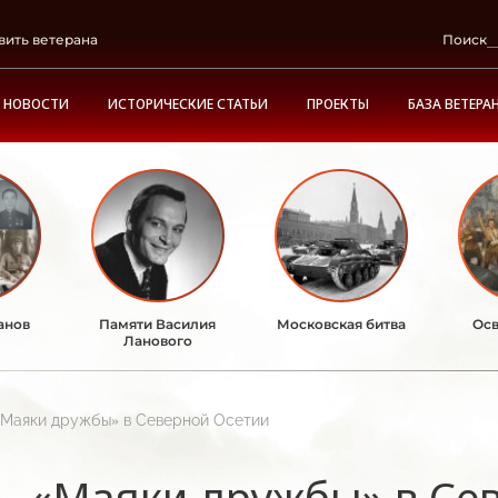
вить ветерана
Поиск
НОВОСТИ
ИСТОРИЧЕСКИЕ СТАТЬИ
ПРОЕКТЫ
БАЗА ВЕТЕРА
анов
Памяти Василия
Московская битва
Осв
Ланового
«Маяки дружбы» в Северной Осетии
«Маяки дружбы» в Се