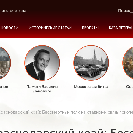
вить ветерана
Поиск
НОВОСТИ
ИСТОРИЧЕСКИЕ СТАТЬИ
ПРОЕКТЫ
БАЗА ВЕТЕРА
анов
Памяти Василия
Московская битва
Осв
Ланового
Краснодарский край: Бессмертный полк на стадионе, связь поколе
раснодарский край: Бес