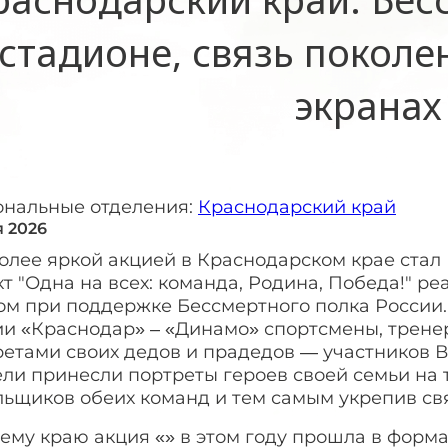
стадионе, связь поколе
экранах
ональные отделения:
Краснодарский край
я 2026
лее яркой акцией в Краснодарском крае стал 
т "Одна на всех: команда, Родина, Победа!" 
ом при поддержке Бессмертного полка России.
ии «Краснодар» – «Динамо» спортсмены, трене
ретами своих дедов и прадедов — участников 
ли принесли портреты героев своей семьи на 
льщиков обеих команд и тем самым укрепив св
ему краю акция «» в этом году прошла в форм