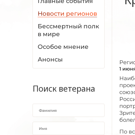
Главные события
Новости регионов
Бессмертный полк
в мире
Особое мнение
Анонсы
Реги
1 июн
Наибо
проек
Поиск ветерана
союз
Росс
порт
Зрите
боле
По вс