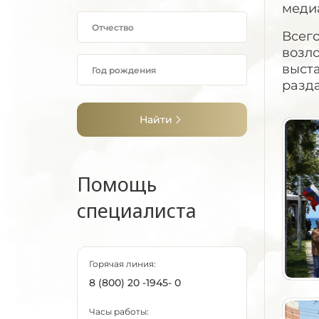
меди
Всег
возл
выста
разда
Найти
Помощь
специалиста
Горячая линия:
8 (800) 20 -1945- 0
Часы работы: