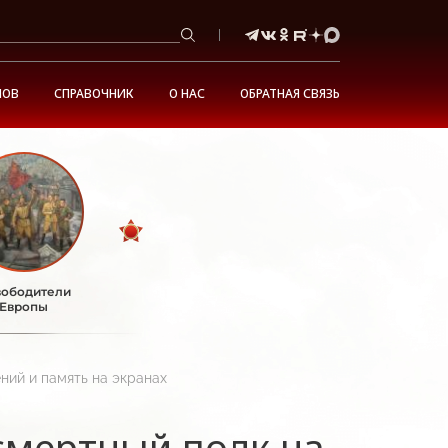
НОВ
СПРАВОЧНИК
О НАС
ОБРАТНАЯ СВЯЗЬ
ободители
Европы
ний и память на экранах
смертный полк на