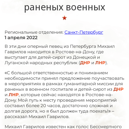
раненых военных
Региональные отделения:
Санкт-Петербург
1 апреля 2022
В эти дни оперный певец из Петербурга Михаил
Гаврилов находится в Ростове-на-Дону, где
выступает для детей-сирот из Донецкой и
Луганской народных республик (
ДНР
и
ЛНР
).
«С большой ответственностью и пониманием
необходимости принял предложение поучаствовать
в мероприятиях в рамках гуманитарной миссии для
раненых в военном госпитале и детей-сирот из
ДНР
и
ЛНР
, которые сейчас находятся в Ростове-на-
Дону. Мой путь к месту проведения мероприятий
составил более 20 часов, достаточно сложная и
долгая дорога, но я был должен туда поехать!» –
рассказал Михаил Гаврилов.
Михаил Гаврилов известен как голос Бессмертного