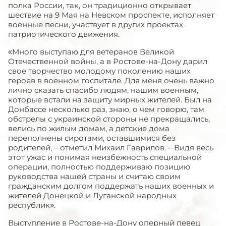
полка России, так, он традиционно открывает
шествие на 9 Мая на Невском проспекте, исполняет
военные песни, участвует в других проектах
патриотического движения.
«Много выступаю для ветеранов Великой
Отечественной войны, а в Ростове-на-Дону дарил
свое творчество молодому поколению наших
героев в военном госпитале. Для меня очень важно
лично сказать спасибо людям, нашим военным,
которые встали на защиту мирных жителей. Был на
Донбассе несколько раз, знаю, о чем говорю, там
обстрелы с украинской стороны не прекращались,
велись по жилым домам, а детские дома
переполнены сиротами, оставшимися без
родителей, – отметил Михаил Гаврилов. – Видя весь
этот ужас и понимая неизбежность специальной
операции, полностью поддерживаю позицию
руководства нашей страны и считаю своим
гражданским долгом поддержать наших военных и
жителей Донецкой и Луганской народных
республик».
Выступление в Ростове-на-Дону оперный певец