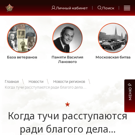
Личный кабинет
Поиск
База ветеранов
Памяти Василия
Московская битва
Ланового
Главная
Новости
Новости регионов
Когда тучи расступаются ради благого дела…
МЕНЮ
Когда тучи расступаются
ради благого дела…