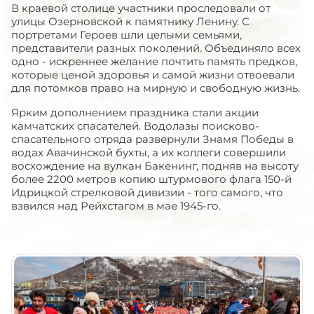
В краевой столице участники проследовали от
улицы Озерновской к памятнику Ленину. С
портретами Героев шли целыми семьями,
представители разных поколений. Объединяло всех
одно - искреннее желание почтить память предков,
которые ценой здоровья и самой жизни отвоевали
для потомков право на мирную и свободную жизнь.
Ярким дополнением праздника стали акции
камчатских спасателей. Водолазы поисково-
спасательного отряда развернули Знамя Победы в
водах Авачинской бухты, а их коллеги совершили
восхождение на вулкан Бакенинг, подняв на высоту
более 2200 метров копию штурмового флага 150-й
Идрицкой стрелковой дивизии - того самого, что
взвился над Рейхстагом в мае 1945-го.