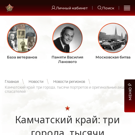
Личный кабинет
Поиск
База ветеранов
Памяти Василия
Московская битва
Ланового
Главная
Новости
Новости регионов
Камчатский край: три города, тысячи портретов и оригинальные акции
МЕНЮ
спасателей
Камчатский край: три
города, тысячи