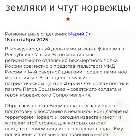
земляки и чтут норвежцы
Региональные отделения:
Марий Эл
16 сентября 2025
В Международный день памяти жертв фашизма в
Республике Марий Эл по инициативе
регионального отделения Бессмертного полка
России совместно с представительством МИД
России и 14-й ракетной дивизии прошло памятное
мероприятие. В этот день в музейно-
патриотическом центре «Герои Отечества» почтили
память Петра Боцманова – советского солдата и
героя норвежского Сопротивления.
Образ лейтенанта Боцманова, возглавившего
подготовку к восстанию в немецком концлагере на
территории Норвегии, сегодня известен многим
жителям этой страны, для которых он стал
олицетворением подвига всех наших солдат. Ему
посвящены отдельные экспозиции в музее