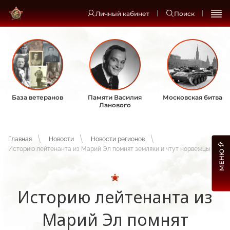
Личный кабинет
Поиск
База ветеранов
Памяти Василия
Московская битва
Ланового
Главная
Новости
Новости регионов
Историю лейтенанта из Марий Эл помнят земляки и чтут норвежцы
МЕНЮ
Историю лейтенанта из
Марий Эл помнят