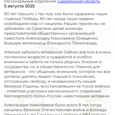
Региональные отделения:
Сахалинская область
5 августа 2025
80 лет прошло с тех пор, как были одержаны наши
славные Победы, 80 лет назад наши предки
освободили мир от нацизма. Наших героев мы не
забываем: на Сахалине целая команда
представителей общественных организаций
навестила Александру Николаевну Онищенко,
бывшую жительницу блокадного Ленинграда.
«Нельзя забывать ветеранов! Сейчас все они в очень
почтенном возрасте и нуждаются в особом
внимании и заботе не только родных, близких и
государства, но и общественности. Главное для
ветеранов - это общение, внимание, которое мы все
должны уделять людям старшего поколения,
отстоявшим свободу и независимость нашей
Великой Родины, восстановившим её после войны»,
- отметили участники регионального отделения
Бессмертного полка России, навестившие ветерана.
Александре Николаевне было всего 8 лет, когда
началась Великая Отечественная война и блокада
Ленинграда. На Сахалин она попала в 1953 году по