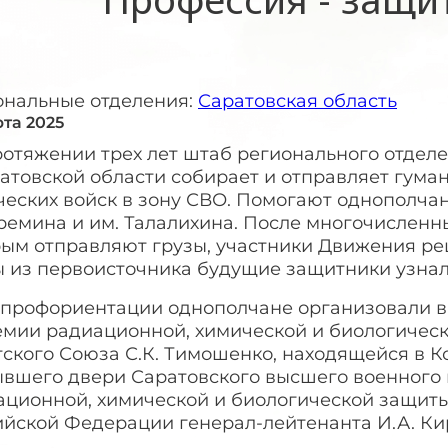
ональные отделения:
Саратовская область
рта 2025
ротяжении трех лет штаб регионального отдел
ратовской области собирает и отправляет гу
ческих войск в зону СВО. Помогают однополча
ремина и им. Талалихина. После многочисленны
рым отправляют грузы, участники Движения р
ы из первоисточника будущие защитники узнал
 профориентации однополчане организовали в
емии радиационной, химической и биологиче
ского Союза С.К. Тимошенко, находящейся в К
ывшего двери Саратовского высшего военного
ционной, химической и биологической защиты 
ийской Федерации генерал-лейтенанта И.А. Ки