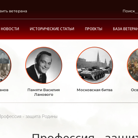
вить ветерана
Поиск
НОВОСТИ
ИСТОРИЧЕСКИЕ СТАТЬИ
ПРОЕКТЫ
БАЗА ВЕТЕРА
анов
Памяти Василия
Московская битва
Осв
Ланового
Профессия - защита Родины
Профессия - защи