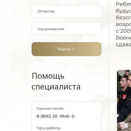
Ребят
буду
безо
возр
с 200
Воен
сдава
Найти
Помощь
специалиста
Горячая линия:
8 (800) 20 -1945- 0
Часы работы: