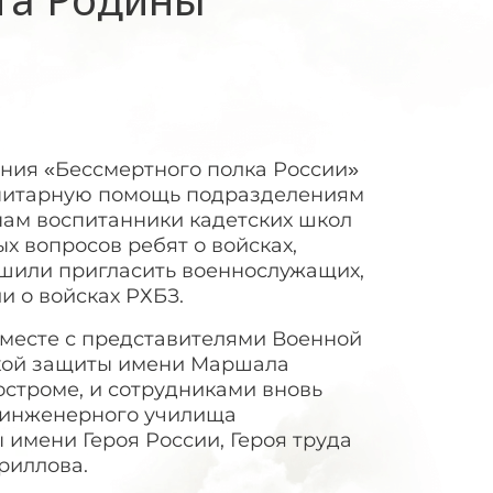
ения «Бессмертного полка России»
манитарную помощь подразделениям
нам воспитанники кадетских школ
х вопросов ребят о войсках,
ешили пригласить военнослужащих,
и о войсках РХБЗ.
месте с представителями Военной
ской защиты имени Маршала
остроме, и сотрудниками вновь
 инженерного училища
имени Героя России, Героя труда
риллова.