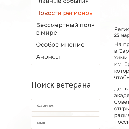
Главные события
Новости регионов
Бессмертный полк
Реги
в мире
25 ма
Особое мнение
На п
в Са
Анонсы
хими
им. Е
кото
чтоб
Поиск ветерана
День
акад
Совет
откр
радиа
Росс