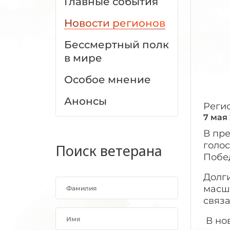
Главные события
Новости регионов
Бессмертный полк
в мире
Особое мнение
Анонсы
Реги
7 мая
В пр
голо
Поиск ветерана
Побе
Долг
масш
связа
В но