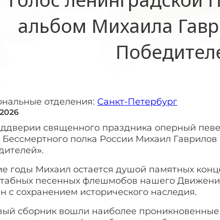
альбом Михаила Гавр
Победител
ональные отделения:
Санкт-Петербург
 2026
еддверии священного праздника оперный певец
с Бессмертного полка России Михаил Гаврилов
дителей».
ие годы Михаил остается душой памятных кон
табных песенных флешмобов нашего Движения.
н с сохранением исторического наследия.
вый сборник вошли наиболее проникновенные