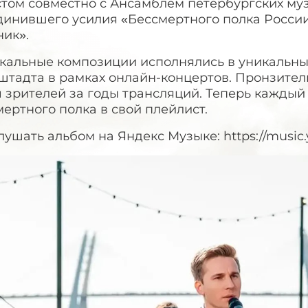
стом совместно с Ансамблем петербургских муз
динившего усилия «Бессмертного полка России
ник».
кальные композиции исполнялись в уникальны
штадта в рамках онлайн-концертов. Пронзител
 зрителей за годы трансляций. Теперь каждый
ертного полка в свой плейлист.
ушать альбом на Яндекс Музыке: https://music.