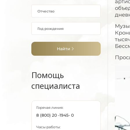
арти
объе
днев
Музы
Крон
тысяч
Бессм
Найти
Просл
Помощь
специалиста
Горячая линия:
8 (800) 20 -1945- 0
Часы работы: