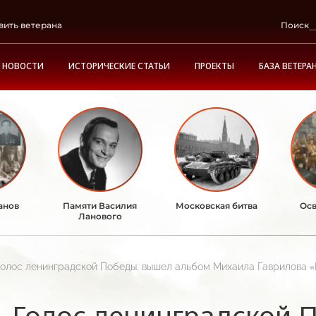
вить ветерана
Поиск
НОВОСТИ
ИСТОРИЧЕСКИЕ СТАТЬИ
ПРОЕКТЫ
БАЗА ВЕТЕРА
анов
Памяти Василия
Московская битва
Осв
Ланового
Голос ленинградской Победы: вышел альбом Михаила Гаврилова 
Голос ленинградской 