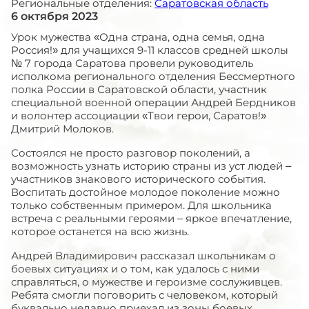
Региональные отделения:
Саратовская область
6 октября 2023
Урок мужества «Одна страна, одна семья, одна
Россия!» для учащихся 9-11 классов средней школы
№ 7 города Саратова провели руководитель
исполкома регионального отделения Бессмертного
полка России в Саратовской области, участник
специальной военной операции Андрей Бердников
и волонтер ассоциации «Твои герои, Саратов!»
Дмитрий Молоков.
Состоялся не просто разговор поколений, а
возможность узнать историю страны из уст людей –
участников знакового исторического события.
Воспитать достойное молодое поколение можно
только собственным примером. Для школьника
встреча с реальными героями – яркое впечатление,
которое останется на всю жизнь.
Андрей Владимирович рассказал школьникам о
боевых ситуациях и о том, как удалось с ними
справляться, о мужестве и героизме сослуживцев.
Ребята смогли поговорить с человеком, который
буквально недавно приехал из зоны боевых