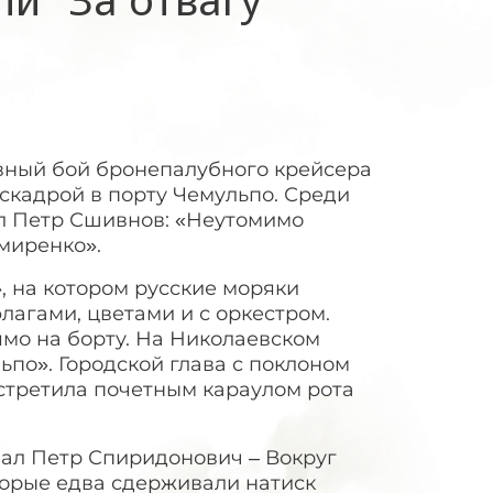
авный бой бронепалубного крейсера
эскадрой в порту Чемульпо. Среди
был Петр Сшивнов: «Неутомимо
миренко».
, на котором русские моряки
флагами, цветами и с оркестром.
мо на борту. На Николаевском
ьпо». Городской глава с поклоном
встретила почетным караулом рота
вал Петр Спиридонович – Вокруг
орые едва сдерживали натиск