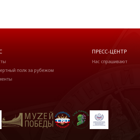
С
ПРЕСС-ЦЕНТР
кты
Нас спрашивают
ертный полк за рубежом
менты