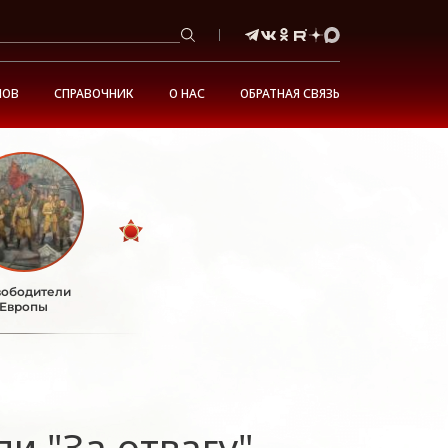
НОВ
СПРАВОЧНИК
О НАС
ОБРАТНАЯ СВЯЗЬ
ободители
Европы
и "За отвагу"