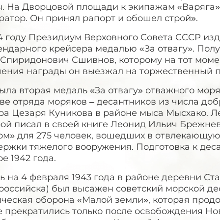
ы. На Дворцовой площади к экипажам «Варяга»
атор. Он принял рапорт и обошел строй».
4 году Президиум Верховного Совета СССР изд
ендарного крейсера медалью «За отвагу». Полу
Спиридонович Сшивнов, которому на тот момен
чения награды он выезжал на торжественный п
ыла вторая медаль «За отвагу» отважного моря
аве отряда моряков – десантников из числа д
ра Цезаря Куникова в районе мыса Мысхако. Л
ой писал в своей книге Леонид Ильич Брежнев
м» для 275 человек, вошедших в отвлекающую 
ержки тяжелого вооружения. Подготовка к дес
е 1942 года.
ь на 4 февраля 1943 года в районе деревни С
оссийска) был высажен советский морской дес
ческая оборона «Малой земли», которая продо
 прекратились только после освобождения Нов