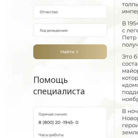
толп
импер
В 195
с лег
Петр 
полу
Найти
Это б
сост
майо
Помощь
котор
«домо
специалиста
подд
ноябр
В ноч
Горячая линия:
Новор
8 (800) 20 -1945- 0
герои
земле
Часы работы: