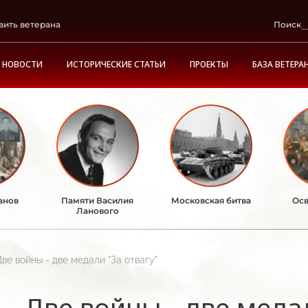
вить ветерана
Поиск
НОВОСТИ
ИСТОРИЧЕСКИЕ СТАТЬИ
ПРОЕКТЫ
БАЗА ВЕТЕРА
анов
Памяти Василия
Московская битва
Осв
Ланового
ве войны - две медали "За отвагу"
Две войны - две медал