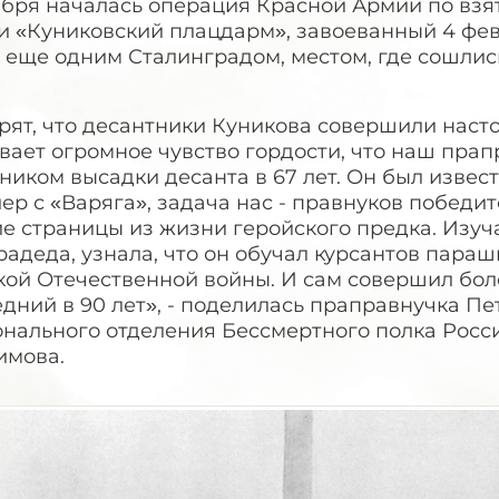
ября началась операция Красной Армии по взя
и «Куниковский плацдарм», завоеванный 4 фев
 еще одним Сталинградом, местом, где сошлис
рят, что десантники Куникова совершили наст
вает огромное чувство гордости, что наш пра
ником высадки десанта в 67 лет. Он был извес
ер с «Варяга», задача нас - правнуков победи
е страницы из жизни геройского предка. Изуч
адеда, узнала, что он обучал курсантов пара
кой Отечественной войны. И сам совершил бол
дний в 90 лет», - поделилась праправнучка П
онального отделения Бессмертного полка Росс
имова.