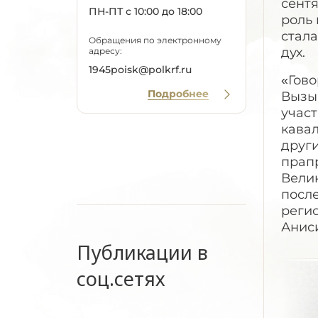
сент
ПН-ПТ с 10:00 до 18:00
роль 
стала
Обращения по электронному
дух.
адресу:
1945poisk@polkrf.ru
«Гово
Подробнее
Вызы
участ
кавал
други
прапр
Вели
после
реги
Анис
Публикации в
соц.сетях