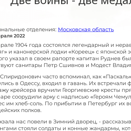
ональные отделения:
Московская область
враля 2022
врале 1904 года состоялся легендарный и нер
г» и канонерской лодки «Кореец» с японской 
кого указал в своем рапорте капитан Руднев 
твуют санитары Петр Сшивнов и Модест Влади
Спиридонович часто вспоминал, как «Паскаль»
лись в Одессу, входил в гавань. Их встречали 
ажу крейсера вручили Георгиевские кресты пря
аре соорудили арку с надписью «Героям Чемул
с им хлеб-соль. По прибытии в Петербург их 
ейских полков.
кзала нас повели в Зимний дворец, - рассказы
нгами стояли солдаты и конные жандармы, кот