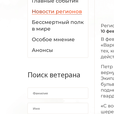
Главные события
Новости регионов
Бессмертный полк
Реги
в мире
10 фе
Особое мнение
В фе
«Варя
Анонсы
тех, 
дейс
Петр 
верну
Поиск ветерана
Экип
бульв
подне
гвард
«С во
шере