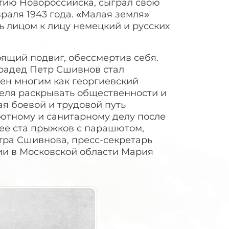
тию Новороссийска, сыграл свою
раля 1943 года. «Малая земля»
ь лицом к лицу немецкий и русских
оящий подвиг, обессмертив себя.
прадед Петр Сшивнов стал
тен многим как георгиевский
теля раскрывать общественности и
ая боевой и трудовой путь
шютному и санитарному делу после
ее ста прыжков с парашютом,
етра Сшивнова, пресс-секретарь
ии в Московской области Мария