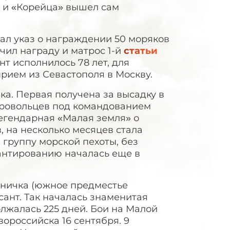
 и «Корейца» вышел сам
ал указ о награждении 50 моряков
чил награду и матрос 1-й
статьи
т исполнилось 78 лет, для
рием из Севастополя в Москву.
ка. Первая получена за высадку в
обровольцев под командованием
егендарная «Малая земля» о
, на несколько месяцев стала
группу морской пехоты, без
антированию началась еще в
таничка (южное предместье
ант. Так началась знаменитая
лжалась 225 дней. Бои на Малой
ороссийска 16 сентября. 9