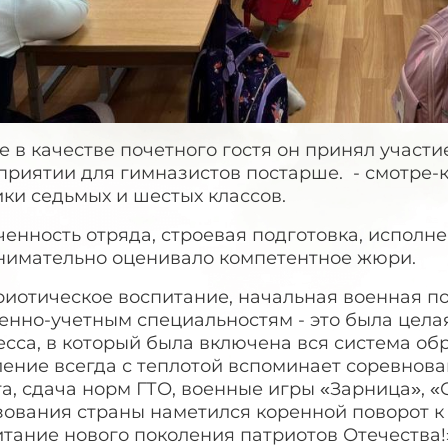
 в качестве почетного гостя он принял участи
риятии для гимназистов постарше. - смотре-к
ки седьмых и шестых классов.
енность отряда, строевая подготовка, исполне
внимательно оценивало компетентное жюри.
риотическое воспитание, начальная военная п
енно-учетным специальностям - это была цела
есса, в который была включена вся система о
ление всегда с теплотой вспоминает соревнов
а, сдача норм ГТО, военные игры «Зарница», «
зования страны наметился коренной поворот к
тание нового поколения патриотов Отечества!