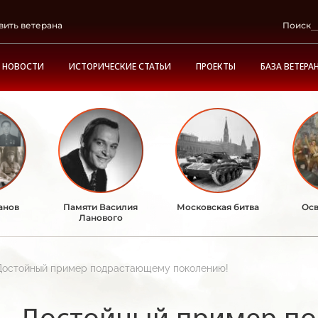
вить ветерана
Поиск
НОВОСТИ
ИСТОРИЧЕСКИЕ СТАТЬИ
ПРОЕКТЫ
БАЗА ВЕТЕРА
анов
Памяти Василия
Московская битва
Осв
Ланового
Достойный пример подрастающему поколению!
Достойный пример п