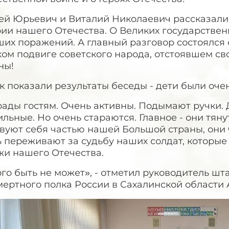
ей Юрьевич и Виталий Николаевич рассказали 
ии нашего Отечества. О Великих государствен
их поражений. А главный разговор состоялся 
ком подвиге советского народа, отстоявшем с
ны!
к показали результаты беседы - дети были оче
ады гостям. Очень активны. Подымают ручки. 
льные. Но очень стараются. Главное - они тяну
вуют себя частью нашей Большой страны, они 
ь переживают за судьбу наших солдат, которы
жи нашего Отечества.
го быть не может», - отметил руководитель ш
мертного полка России в Сахалинской области