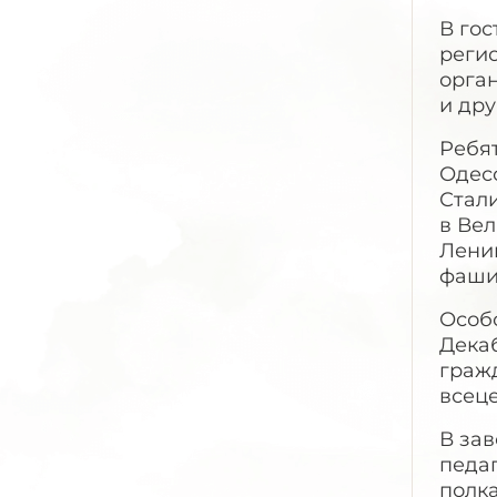
В го
реги
орга
и дру
Ребят
Одесс
Стали
в Вел
Лени
фаши
Особо
Дека
граж
всец
В за
педа
полк