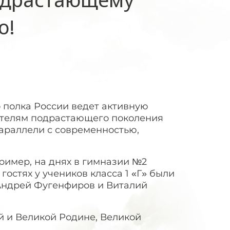
ю!
 полка России ведет активную
ителям подрастающего поколения
параллели с современностью,
имер, на днях в гимназии №2
остях у учеников класса 1 «Г» были
Андрей Фугенфиров и Виталий
й и Великой Родине, Великой