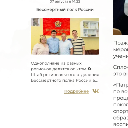
07 августа в 14:22
Бессмертный полк России
Позже
мероп
учени
Однополчане из разных
Сплоч
регионов делятся опытом 🔄
это 
Штаб регионального отделения
Бессмертного полка России в...
«Пат
по во
Подробнее
проц
поко
спорт
обра
воспи