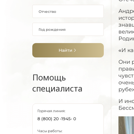
Андр
истор
знавш
вели
Роди
«И ка
Найти
Они р
прави
Помощь
чувст
очен
специалиста
рубе
И ино
Бесс
Горячая линия:
8 (800) 20 -1945- 0
Часы работы: