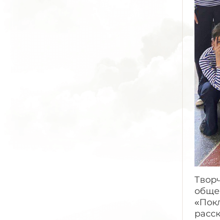
Творч
обще
«Покл
расс