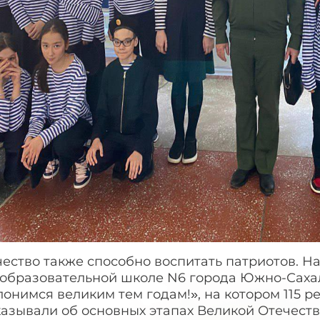
ество также способно воспитать патриотов. Н
образовательной школе N6 города Южно-Сахал
онимся великим тем годам!», на котором 115 р
казывали об основных этапах Великой Отечест