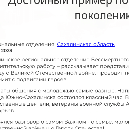
поколени
ональные отделения:
Сахалинская область
 2023
линское региональное отделение Бессмертного
ветительскую работу – рассказывает представ
ду о Великой Отечественной войне, проводит 
мит с подвигами героев.
аты общения с молодежью самые разные. Напр
а Южно-Сахалинска состоялся классный час. В г
ственные деятели, ветераны военной службы 
рьев.
ялся разговор о самом Важном - о семье, мало
ственной войне и о Героях Отечества!