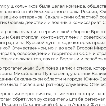
стях у школьников была целая команда, общес
ональный штаб Бессмертного полка России, Ю
низацию ветеранов, Сахалинский областной со
гих боевых действий и военный комиссариат С
а рассказывали о героической обороне Брестс
ы и Севастополя, контрнаступлении советских 
нград и на Курской дуге, в ходе которых прои
икой Отечественной, но и во всей Второй Миро
нграда, освобождении территории СССР и стра
стских оккупантов, взятии Берлини и освобож
 трогательным был показ записи стихов, кото
брина Михайловна Пушкарева, участник Велик
данин Сахалинской области и города Южно-Сах
ело была посвящена ратному служению Отечест
вершении мероприятия, от имени всех приглаш
гогам обратился руководитель штаба регионал
а России в Сахалинской области Андрей Фуген