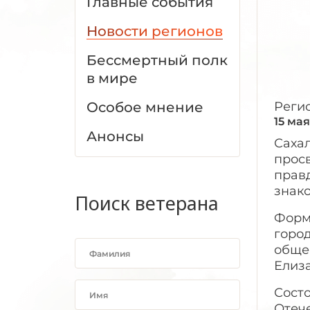
Главные события
Новости регионов
Бессмертный полк
в мире
Особое мнение
Реги
15 мая
Анонсы
Саха
прос
прав
знако
Поиск ветерана
Форм
город
обще
Елиза
Состо
Отече