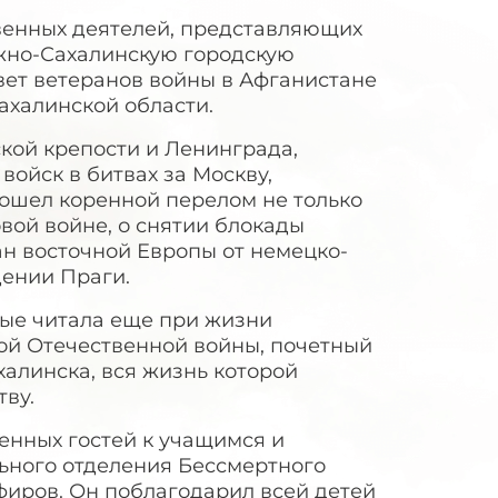
твенных деятелей, представляющих
жно-Сахалинскую городскую
вет ветеранов войны в Афганистане
ахалинской области.
кой крепости и Ленинграда,
войск в битвах за Москву,
зошел коренной перелом не только
вой войне, о снятии блокады
н восточной Европы от немецко-
дении Праги.
рые читала еще при жизни
ой Отечественной войны, почетный
алинска, вся жизнь которой
ву.
енных гостей к учащимся и
ьного отделения Бессмертного
фиров. Он поблагодарил всей детей