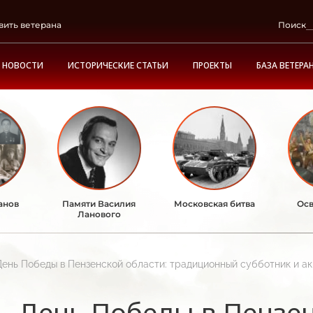
вить ветерана
Поиск
НОВОСТИ
ИСТОРИЧЕСКИЕ СТАТЬИ
ПРОЕКТЫ
БАЗА ВЕТЕРА
анов
Памяти Василия
Московская битва
Осв
Ланового
День Победы в Пензенской области: традиционный субботник и ак
День Победы в Пензен