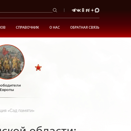
НОВ
СПРАВОЧНИК
О НАС
ОБРАТНАЯ СВЯЗЬ
ободители
Европы
ция «Сад памяти»
ской области: