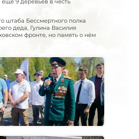
 еще 9 деревьев в честь
го штаба Бессмертного полка
его деда, Гулина Василия
ховском фронте, но память о нём