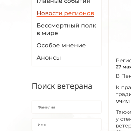
Главные события
Новости регионов
Бессмертный полк
в мире
Особое мнение
Анонсы
Реги
27 ма
В Пе
Поиск ветерана
К пр
трад
очис
Также
у сте
ветер