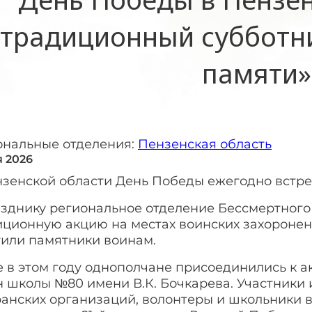
традиционный субботни
памяти»
ональные отделения:
Пензенская область
я 2026
нзенской области День Победы ежегодно встр
азднику региональное отделение Бессмертного
иционную акцию на местах воинских захоронен
тили памятники воинам.
 в этом году однополчане присоединились к а
н школы №80 имени В.К. Бочкарева. Участники
анских организаций, волонтеры и школьники в